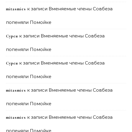
к записи
Вменяемые члены Совбеза
mitasmies
попеняли Помойке
к записи
Вменяемые члены Совбеза
Сурен
попеняли Помойке
к записи
Вменяемые члены Совбеза
Сурен
попеняли Помойке
к записи
Вменяемые члены Совбеза
mitasmies
попеняли Помойке
к записи
Вменяемые члены Совбеза
mitasmies
попеняли Помойке