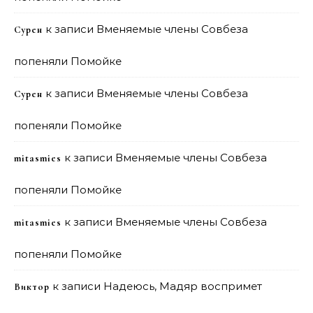
к записи
Вменяемые члены Совбеза
Сурен
попеняли Помойке
к записи
Вменяемые члены Совбеза
Сурен
попеняли Помойке
к записи
Вменяемые члены Совбеза
mitasmies
попеняли Помойке
к записи
Вменяемые члены Совбеза
mitasmies
попеняли Помойке
к записи
Надеюсь, Мадяр воспримет
Виктор