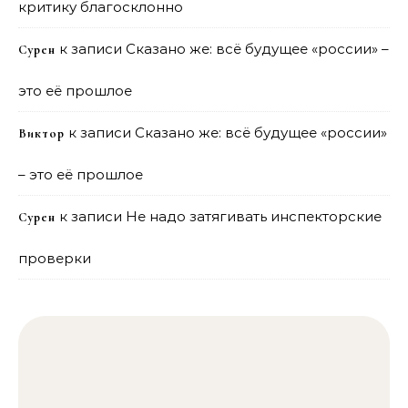
критику благосклонно
к записи
Сказано же: всё будущее «россии» –
Сурен
это её прошлое
к записи
Сказано же: всё будущее «россии»
Виктор
– это её прошлое
к записи
Не надо затягивать инспекторские
Сурен
проверки