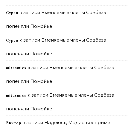
к записи
Вменяемые члены Совбеза
Сурен
попеняли Помойке
к записи
Вменяемые члены Совбеза
Сурен
попеняли Помойке
к записи
Вменяемые члены Совбеза
mitasmies
попеняли Помойке
к записи
Вменяемые члены Совбеза
mitasmies
попеняли Помойке
к записи
Надеюсь, Мадяр воспримет
Виктор