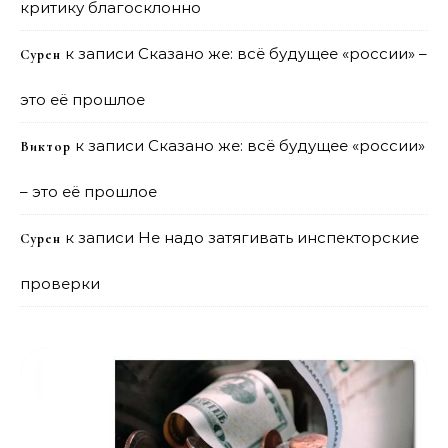
критику благосклонно
к записи
Сказано же: всё будущее «россии» –
Сурен
это её прошлое
к записи
Сказано же: всё будущее «россии»
Виктор
– это её прошлое
к записи
Не надо затягивать инспекторские
Сурен
проверки