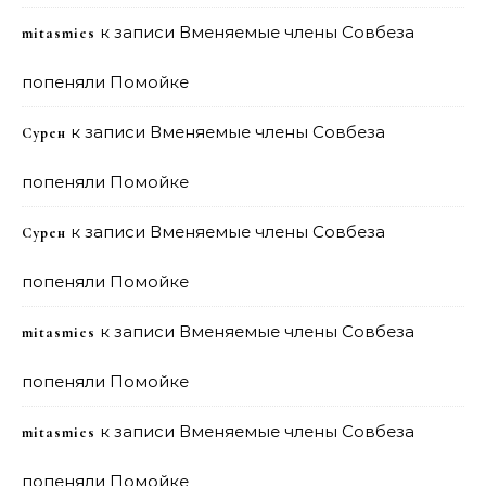
к записи
Вменяемые члены Совбеза
mitasmies
попеняли Помойке
к записи
Вменяемые члены Совбеза
Сурен
попеняли Помойке
к записи
Вменяемые члены Совбеза
Сурен
попеняли Помойке
к записи
Вменяемые члены Совбеза
mitasmies
попеняли Помойке
к записи
Вменяемые члены Совбеза
mitasmies
попеняли Помойке