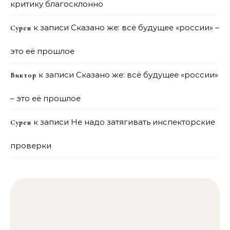
критику благосклонно
к записи
Сказано же: всё будущее «россии» –
Сурен
это её прошлое
к записи
Сказано же: всё будущее «россии»
Виктор
– это её прошлое
к записи
Не надо затягивать инспекторские
Сурен
проверки