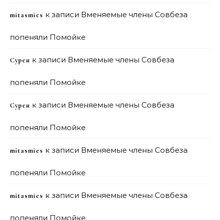
к записи
Вменяемые члены Совбеза
mitasmies
попеняли Помойке
к записи
Вменяемые члены Совбеза
Сурен
попеняли Помойке
к записи
Вменяемые члены Совбеза
Сурен
попеняли Помойке
к записи
Вменяемые члены Совбеза
mitasmies
попеняли Помойке
к записи
Вменяемые члены Совбеза
mitasmies
попеняли Помойке