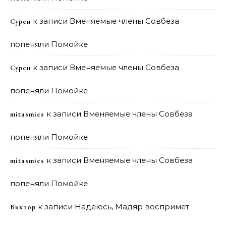
к записи
Вменяемые члены Совбеза
Сурен
попеняли Помойке
к записи
Вменяемые члены Совбеза
Сурен
попеняли Помойке
к записи
Вменяемые члены Совбеза
mitasmies
попеняли Помойке
к записи
Вменяемые члены Совбеза
mitasmies
попеняли Помойке
к записи
Надеюсь, Мадяр воспримет
Виктор