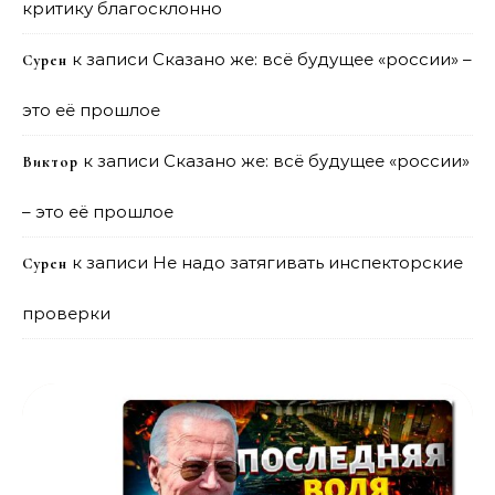
критику благосклонно
к записи
Сказано же: всё будущее «россии» –
Сурен
это её прошлое
к записи
Сказано же: всё будущее «россии»
Виктор
– это её прошлое
к записи
Не надо затягивать инспекторские
Сурен
проверки