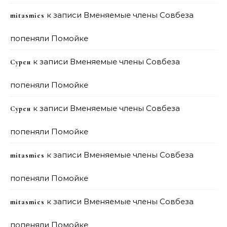
к записи
Вменяемые члены Совбеза
mitasmies
попеняли Помойке
к записи
Вменяемые члены Совбеза
Сурен
попеняли Помойке
к записи
Вменяемые члены Совбеза
Сурен
попеняли Помойке
к записи
Вменяемые члены Совбеза
mitasmies
попеняли Помойке
к записи
Вменяемые члены Совбеза
mitasmies
попеняли Помойке