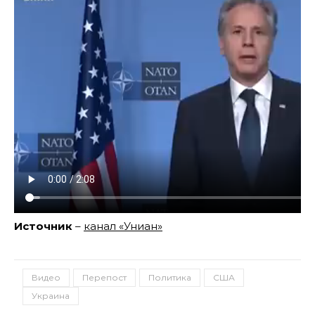
Источник
–
канал «Униан»
Видео
Перепост
Политика
США
Украина