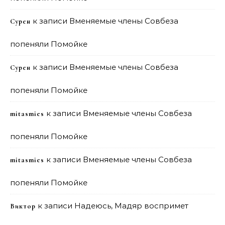
к записи
Вменяемые члены Совбеза
Сурен
попеняли Помойке
к записи
Вменяемые члены Совбеза
Сурен
попеняли Помойке
к записи
Вменяемые члены Совбеза
mitasmies
попеняли Помойке
к записи
Вменяемые члены Совбеза
mitasmies
попеняли Помойке
к записи
Надеюсь, Мадяр воспримет
Виктор