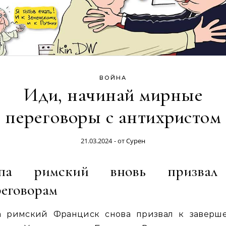
ВОЙНА
Иди, начинай мирные
переговоры с антихристом
21.03.2024
- от
Сурен
па римский вновь призва
реговорам
а римский Франциск снова призвал к заверш