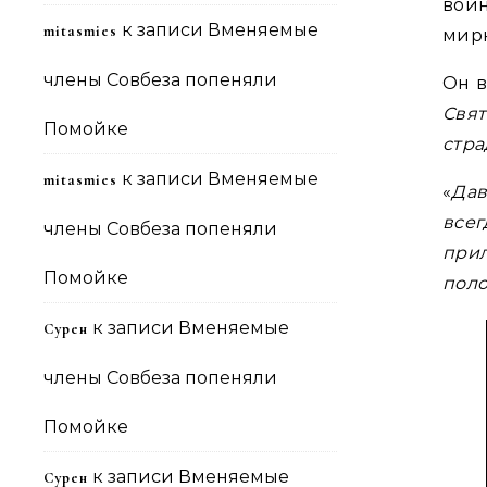
вой
к записи
Вменяемые
mitasmies
мирн
члены Совбеза попеняли
Он в
Свят
Помойке
стра
к записи
Вменяемые
mitasmies
«
Дав
всег
члены Совбеза попеняли
прил
Помойке
поло
к записи
Вменяемые
Сурен
члены Совбеза попеняли
Помойке
к записи
Вменяемые
Сурен