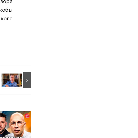
зора
кобы
кого