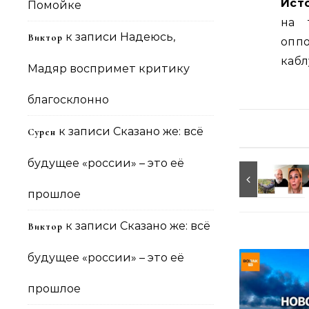
Ист
Помойке
на 
к записи
Надеюсь,
Виктор
опп
кабл
Мадяр воспримет критику
благосклонно
к записи
Сказано же: всё
Сурен
будущее «россии» – это её
прошлое
к записи
Сказано же: всё
Виктор
будущее «россии» – это её
прошлое