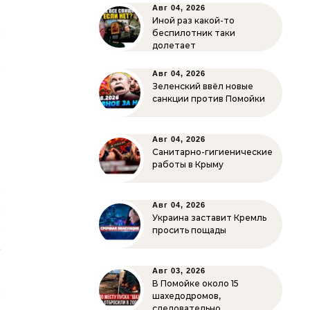
Авг 04, 2026
Иной раз какой-то
я
беспилотник таки
долетает
о
т
Авг 04, 2026
Зеленский ввёл новые
о
санкции против Помойки
о
.
Авг 04, 2026
.
Санитарно-гигиенические
работы в Крыму
ь
,
ы
Авг 04, 2026
Украина заставит Кремль
е
просить пощады
а
Авг 03, 2026
В Помойке около 15
б
шахедодромов,
следовательно…