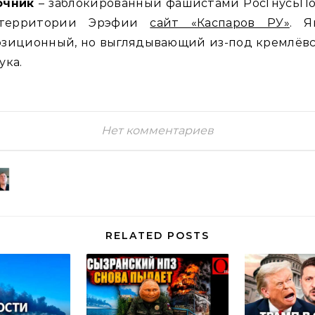
очник
– заблокированный фашистами РосГнусьПо
территории Эрэфии
сайт «Каспаров РУ»
. Я
озиционный, но выглядывающий из-под кремлёвс
ука.
Нет комментариев
RELATED POSTS