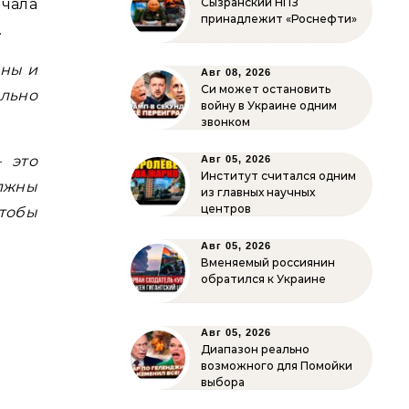
чала
Сызранский НПЗ
принадлежит «Роснефти»
.
ны и
Авг 08, 2026
Си может остановить
ильно
войну в Украине одним
звонком
 это
Авг 05, 2026
Институт считался одним
олжны
из главных научных
центров
чтобы
Авг 05, 2026
Вменяемый россиянин
обратился к Украине
Авг 05, 2026
Диапазон реально
возможного для Помойки
выбора