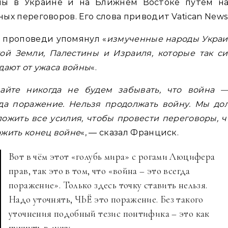
ны в Украине и на Ближнем Востоке путем на
ых переговоров. Его слова приводит Vatican News
 проповеди упомянул «
измученные народы Украи
ой Земли, Палестины и Израиля, которые так с
дают от ужаса войны
«.
айте никогда не будем забывать, что война —
да поражение. Нельзя продолжать войну. Мы д
ожить все усилия, чтобы провести переговоры, 
жить конец войне
«, — сказал Франциск.
Вот в чём этот «голубь мира» с рогами Люцифера
прав, так это в том, что «война – это всегда
поражение». Только здесь точку ставить нельзя.
Надо уточнять, ЧЬЁ это поражение. Без такого
уточнения подобный тезис понтифика – это как
пукнуть в лужу.