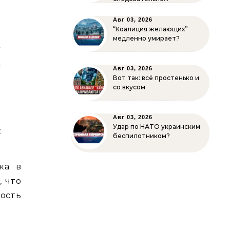
,
.
Авг 03, 2026
“Коалиция желающих”
е
медленно умирает?
у
л
Авг 03, 2026
Вот так: всё простенько и
со вкусом
й
и
Авг 03, 2026
Удар по НАТО украинским
и
беспилотником?
ка в
, что
ость