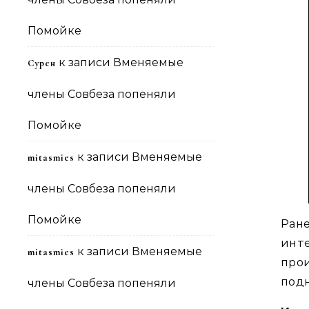
Помойке
к записи
Вменяемые
Сурен
члены Совбеза попеняли
Помойке
к записи
Вменяемые
mitasmies
члены Совбеза попеняли
Помойке
Ран
инте
к записи
Вменяемые
mitasmies
про
подн
члены Совбеза попеняли