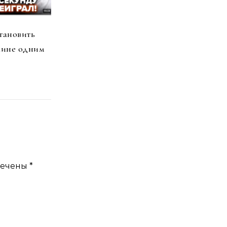
тановить
аине одним
мечены
*