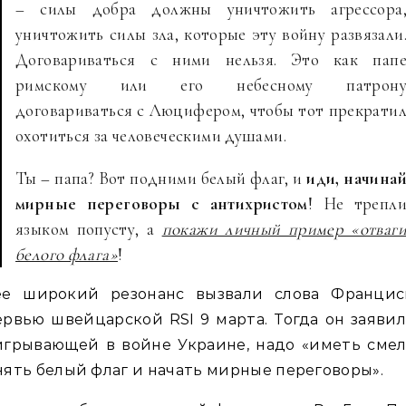
– силы добра должны уничтожить агрессора
уничтожить силы зла, которые эту войну развязали
Договариваться с ними нельзя. Это как пап
римскому или его небесному патрон
договариваться с Люцифером, чтобы тот прекрати
охотиться за человеческими душами.
Ты – папа? Вот подними белый флаг, и
иди, начина
мирные переговоры с антихристом
! Не трепл
языком попусту, а
покажи личный пример «отваг
белого флага»
!
ее широкий резонанс вызвали слова Францис
рвью швейцарской RSI 9 марта. Тогда он заявил
игрывающей в войне Украине, надо «иметь смел
ять белый флаг и начать мирные переговоры».