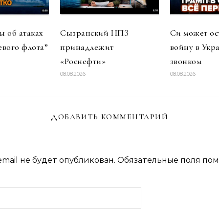
 об атаках
Сызранский НПЗ
Си может ос
евого флота”
принадлежит
войну в Укр
«Роснефти»
звонком
08.08.2026
08.08.2026
ДОБАВИТЬ КОММЕНТАРИЙ
mail не будет опубликован.
Обязательные поля по