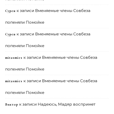
к записи
Вменяемые члены Совбеза
Сурен
попеняли Помойке
к записи
Вменяемые члены Совбеза
Сурен
попеняли Помойке
к записи
Вменяемые члены Совбеза
mitasmies
попеняли Помойке
к записи
Вменяемые члены Совбеза
mitasmies
попеняли Помойке
к записи
Надеюсь, Мадяр воспримет
Виктор