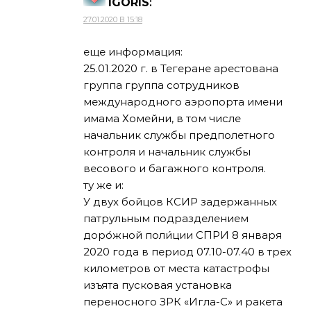
IGORIS
:
27.01.2020 В 15:18
еще информация:
25.01.2020 г. в Тегеране арестована
группа группа сотрудников
международного аэропорта имени
имама Хомейни, в том числе
начальник службы предполетного
контроля и начальник службы
весового и багажного контроля.
ту же и:
У двух бойцов КСИР задержанных
патрульным подразделением
доро́жной поли́ции СПРИ 8 января
2020 года в период 07.10-07.40 в трех
километров от места катастрофы
изъята пусковая установка
переносного ЗРК «Игла-С» и ракета