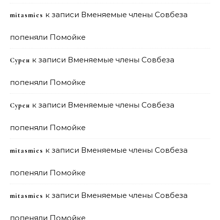
к записи
Вменяемые члены Совбеза
mitasmies
попеняли Помойке
к записи
Вменяемые члены Совбеза
Сурен
попеняли Помойке
к записи
Вменяемые члены Совбеза
Сурен
попеняли Помойке
к записи
Вменяемые члены Совбеза
mitasmies
попеняли Помойке
к записи
Вменяемые члены Совбеза
mitasmies
попеняли Помойке