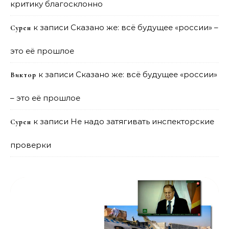
критику благосклонно
к записи
Сказано же: всё будущее «россии» –
Сурен
это её прошлое
к записи
Сказано же: всё будущее «россии»
Виктор
– это её прошлое
к записи
Не надо затягивать инспекторские
Сурен
проверки