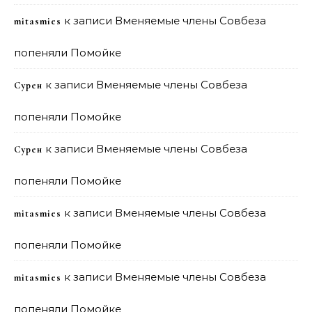
к записи
Вменяемые члены Совбеза
mitasmies
попеняли Помойке
к записи
Вменяемые члены Совбеза
Сурен
попеняли Помойке
к записи
Вменяемые члены Совбеза
Сурен
попеняли Помойке
к записи
Вменяемые члены Совбеза
mitasmies
попеняли Помойке
к записи
Вменяемые члены Совбеза
mitasmies
попеняли Помойке