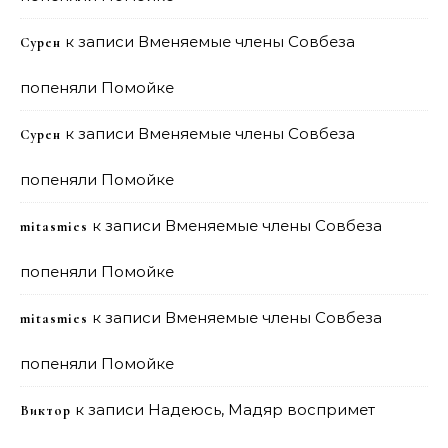
к записи
Вменяемые члены Совбеза
Сурен
попеняли Помойке
к записи
Вменяемые члены Совбеза
Сурен
попеняли Помойке
к записи
Вменяемые члены Совбеза
mitasmies
попеняли Помойке
к записи
Вменяемые члены Совбеза
mitasmies
попеняли Помойке
к записи
Надеюсь, Мадяр воспримет
Виктор