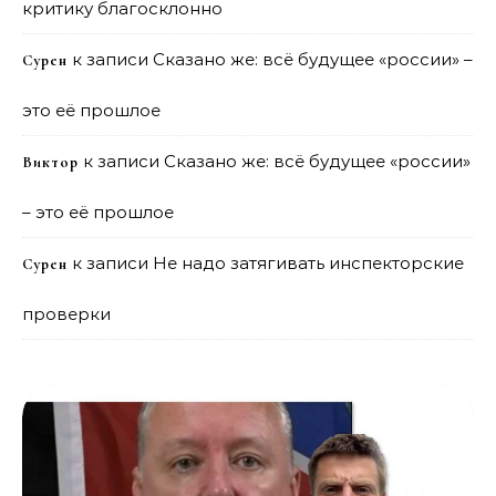
критику благосклонно
к записи
Сказано же: всё будущее «россии» –
Сурен
это её прошлое
к записи
Сказано же: всё будущее «россии»
Виктор
– это её прошлое
к записи
Не надо затягивать инспекторские
Сурен
проверки