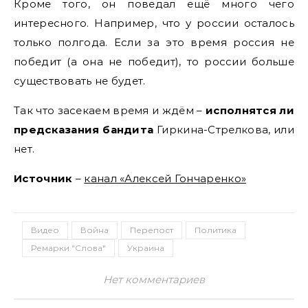
Кроме того, он поведал ещё много чего
интересного. Например, что у россии осталось
только полгода. Если за это время россия не
победит (а она не победит), то россии больше
существовать не будет.
Так что засекаем время и ждём –
исполнятся ли
предсказания бандита
Гиркина-Стрелкова, или
нет.
Источник
–
канал «Алексей Гончаренко»
Видео
Война
Перепост
Политика
Ремарки "Слова"
Украина
Нет комментариев