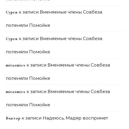
к записи
Вменяемые члены Совбеза
Сурен
попеняли Помойке
к записи
Вменяемые члены Совбеза
Сурен
попеняли Помойке
к записи
Вменяемые члены Совбеза
mitasmies
попеняли Помойке
к записи
Вменяемые члены Совбеза
mitasmies
попеняли Помойке
к записи
Надеюсь, Мадяр воспримет
Виктор