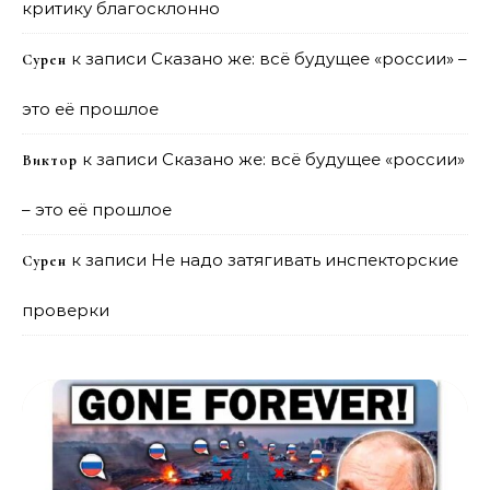
критику благосклонно
к записи
Сказано же: всё будущее «россии» –
Сурен
это её прошлое
к записи
Сказано же: всё будущее «россии»
Виктор
– это её прошлое
к записи
Не надо затягивать инспекторские
Сурен
проверки