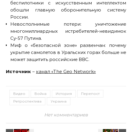
беспилотники с искусственным интеллектом
обошли главную оборонительную систему
России.
Невосполнимые потери: уничтожение
многомиллиардных истребителей-невидимок
Су-57 Путина.
Миф о «безопасной зоне» развенчан: почему
укрытие самолетов в Уральских горах больше не
может защитить российские ВВС.
Источник
–
канал «The Geo Network»
Видео
Война
История
Перепост
Ретроспектива
Украина
Нет комментариев