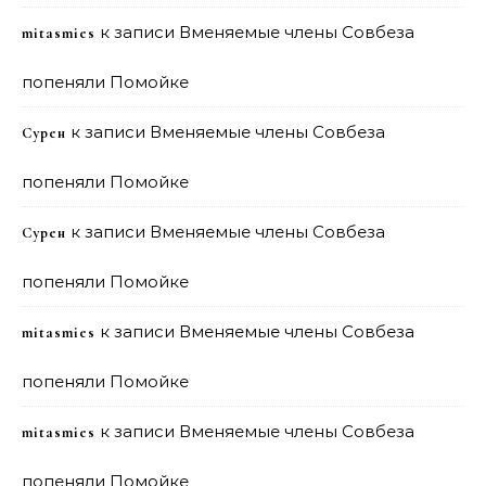
к записи
Вменяемые члены Совбеза
mitasmies
попеняли Помойке
к записи
Вменяемые члены Совбеза
Сурен
попеняли Помойке
к записи
Вменяемые члены Совбеза
Сурен
попеняли Помойке
к записи
Вменяемые члены Совбеза
mitasmies
попеняли Помойке
к записи
Вменяемые члены Совбеза
mitasmies
попеняли Помойке