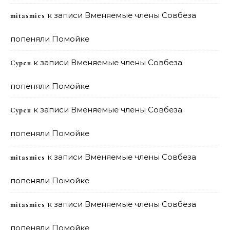
к записи
Вменяемые члены Совбеза
mitasmies
попеняли Помойке
к записи
Вменяемые члены Совбеза
Сурен
попеняли Помойке
к записи
Вменяемые члены Совбеза
Сурен
попеняли Помойке
к записи
Вменяемые члены Совбеза
mitasmies
попеняли Помойке
к записи
Вменяемые члены Совбеза
mitasmies
попеняли Помойке