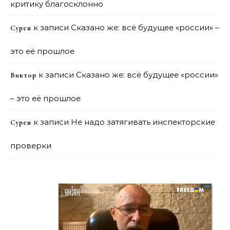
критику благосклонно
к записи
Сказано же: всё будущее «россии» –
Сурен
это её прошлое
к записи
Сказано же: всё будущее «россии»
Виктор
– это её прошлое
к записи
Не надо затягивать инспекторские
Сурен
проверки