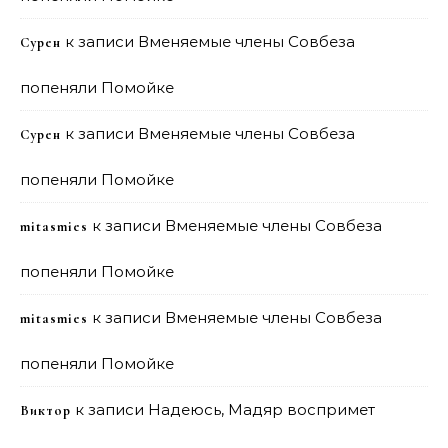
к записи
Вменяемые члены Совбеза
Сурен
попеняли Помойке
к записи
Вменяемые члены Совбеза
Сурен
попеняли Помойке
к записи
Вменяемые члены Совбеза
mitasmies
попеняли Помойке
к записи
Вменяемые члены Совбеза
mitasmies
попеняли Помойке
к записи
Надеюсь, Мадяр воспримет
Виктор