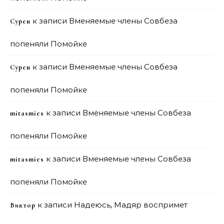
к записи
Вменяемые члены Совбеза
Сурен
попеняли Помойке
к записи
Вменяемые члены Совбеза
Сурен
попеняли Помойке
к записи
Вменяемые члены Совбеза
mitasmies
попеняли Помойке
к записи
Вменяемые члены Совбеза
mitasmies
попеняли Помойке
к записи
Надеюсь, Мадяр воспримет
Виктор