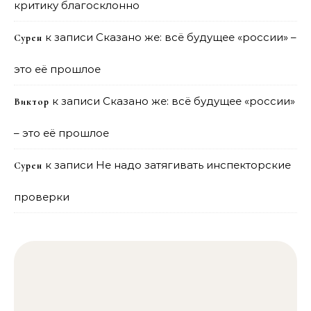
критику благосклонно
к записи
Сказано же: всё будущее «россии» –
Сурен
это её прошлое
к записи
Сказано же: всё будущее «россии»
Виктор
– это её прошлое
к записи
Не надо затягивать инспекторские
Сурен
проверки