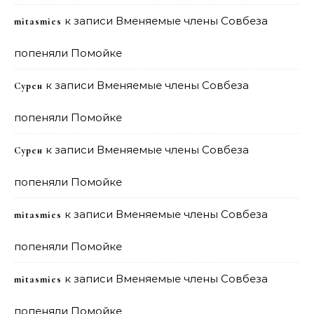
к записи
Вменяемые члены Совбеза
mitasmies
попеняли Помойке
к записи
Вменяемые члены Совбеза
Сурен
попеняли Помойке
к записи
Вменяемые члены Совбеза
Сурен
попеняли Помойке
к записи
Вменяемые члены Совбеза
mitasmies
попеняли Помойке
к записи
Вменяемые члены Совбеза
mitasmies
попеняли Помойке