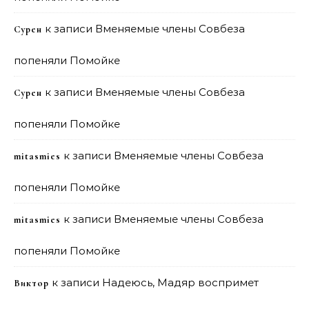
к записи
Вменяемые члены Совбеза
Сурен
попеняли Помойке
к записи
Вменяемые члены Совбеза
Сурен
попеняли Помойке
к записи
Вменяемые члены Совбеза
mitasmies
попеняли Помойке
к записи
Вменяемые члены Совбеза
mitasmies
попеняли Помойке
к записи
Надеюсь, Мадяр воспримет
Виктор