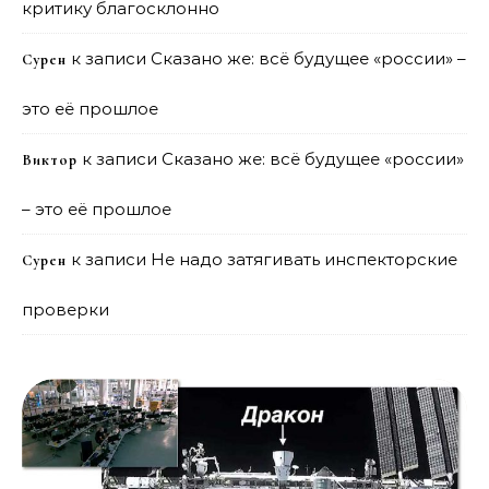
критику благосклонно
к записи
Сказано же: всё будущее «россии» –
Сурен
это её прошлое
к записи
Сказано же: всё будущее «россии»
Виктор
– это её прошлое
к записи
Не надо затягивать инспекторские
Сурен
проверки