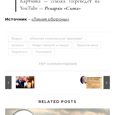
Картинка — ссылка. Переведёт на
YouTube —
Ремарки «Слова»
Источник
–
«Линия обороны»
Видео
вЯличие комической "державы"
космос
Люди говорят и пишут
Перепечатка
Перепост
Политика
Нет комментариев
RELATED POSTS