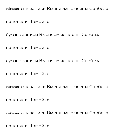
к записи
Вменяемые члены Совбеза
mitasmies
попеняли Помойке
к записи
Вменяемые члены Совбеза
Сурен
попеняли Помойке
к записи
Вменяемые члены Совбеза
Сурен
попеняли Помойке
к записи
Вменяемые члены Совбеза
mitasmies
попеняли Помойке
к записи
Вменяемые члены Совбеза
mitasmies
попеняли Помойке