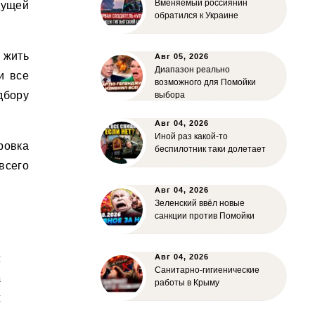
Вменяемый россиянин
дущей
обратился к Украине
 жить
Авг 05, 2026
Диапазон реально
и все
возможного для Помойки
бору
выбора
Авг 04, 2026
Иной раз какой-то
ровка
беспилотник таки долетает
всего
Авг 04, 2026
Зеленский ввёл новые
,
санкции против Помойки
ь
м
Авг 04, 2026
Санитарно-гигиенические
а
работы в Крыму
й