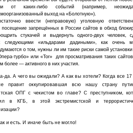
ли от каких-либо событий (например, неожида
амоорганизованный выход на «Болотную»).
остаточно ввести (неправовую) уголовную ответствен
а посещение запрещённых в России сайтов в обход блокир
оощрить стукачей и выдернуть одного-двух человек, с
х следующими «ильдарами дадиными», как очень м
адумаются о том, нужны ли им такие риски самой установк
Опера-турбо» или «Tor» для просматривания таких сайтов
м более — активного в них участия.
а-да. А чего вы ожидали? А как вы хотели? Когда все 17
не правит оккупировавшая всю нашу страну пути
стская ОПГ с чекистом во главе? С преступником, ко
ил в КГБ, в этой экстремистской и террористич
низации?
ак и есть. И иначе быть не могло!