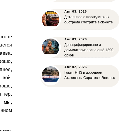
ю
Авг 03, 2026
ь
Детальнее о последствиях
обстрела смотрите в сюжете
ргоне
Авг 03, 2026
ается
Денацифицировано и
демилитаризовано ещё 1390
аева,
орков
рошо,
Авг 02, 2026
пнее,
Горит НПЗ и аэродром.
 вой.
Атакованы Саратов и Энгельс
рошо,
ттер.
: мы,
онном