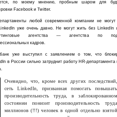
ется, по моему мнению, пробным шаром для бу
ровки Facebook и Twitter.
епартаменты любой современной компании не могут
LinkedIn уже очень давно. Не могут жить без LinkedIn 
рутинговые агентства — агентства по под
ессиональных кадров.
банк уже выступил с заявлением о том, что блоки
edIn в России сильно затруднит работу HR-департамента 
.
Очевидно, что, кроме всех других последствий
сеть LinkedIn, призванная помогать повышат
производительность труда, в заблокированно
состоянии понизит производительность труд
миллионов (!!!) человек в одной отдельно взято