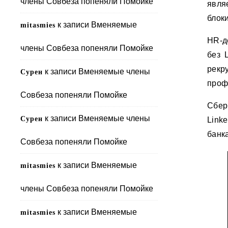
члены Совбеза попеняли Помойке
явля
блоки
к записи
Вменяемые
mitasmies
HR-д
члены Совбеза попеняли Помойке
без 
рек
к записи
Вменяемые члены
Сурен
проф
Совбеза попеняли Помойке
Сбер
к записи
Вменяемые члены
Сурен
Link
банка
Совбеза попеняли Помойке
к записи
Вменяемые
mitasmies
члены Совбеза попеняли Помойке
к записи
Вменяемые
mitasmies