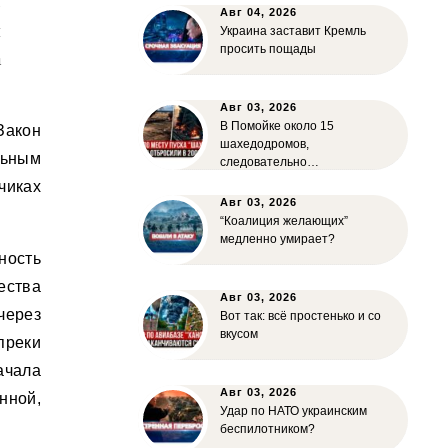
ь
Авг 04, 2026
я
Украина заставит Кремль
просить пощады
а
Авг 03, 2026
В Помойке около 15
Закон
шахедодромов,
льным
следовательно…
чиках
Авг 03, 2026
“Коалиция желающих”
медленно умирает?
ность
ества
Авг 03, 2026
через
Вот так: всё простенько и со
вкусом
преки
ачала
Авг 03, 2026
нной,
Удар по НАТО украинским
беспилотником?