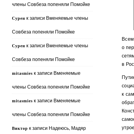
члены Совбеза попеняли Помойке
к записи
Вменяемые члены
Сурен
Совбеза попеняли Помойке
Всем
к записи
Вменяемые члены
Сурен
о пе
сетя
Совбеза попеняли Помойке
в Ро
к записи
Вменяемые
mitasmies
Пути
соци
члены Совбеза попеняли Помойке
к са
к записи
Вменяемые
mitasmies
обра
Конс
члены Совбеза попеняли Помойке
само
утро
к записи
Надеюсь, Мадяр
Виктор