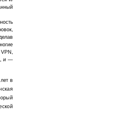
нный
ность
овок,
делав
ногие
и VPN,
, и —
 лет в
нская
торый
еской