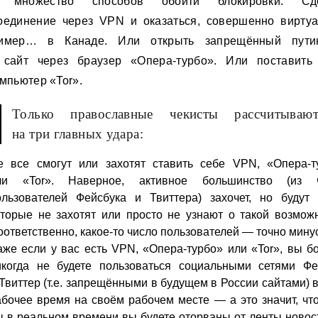
ь множество способов обойти блокировки. Сде
оединение через VPN и оказаться, совершенно виртуа
имер… в Канаде. Или открыть запрещённый пути
сайт через браузер «Опера-турбо». Или поставить
омпьютер «Tor».
Только православные чекисты рассчитываю
на три главных удара:
е все смогут или захотят ставить себе VPN, «Опера-т
ли «Tor». Наверное, активное большинство (из 
ользователей Фейсбука и Твиттера) захочет, но будут 
оторые не захотят или просто не узнают о такой возможн
ответственно, какое-то число пользователей — точно минус
аже если у вас есть VPN, «Опера-турбо» или «Tor», вы б
икогда не будете пользоваться социальными сетями Фе
 Твиттер (т.е. запрещёнными в будущем в России сайтами) 
абочее время на своём рабочем месте — а это значит, что
ы в реальном времени вы будете оторваны от ленты новост