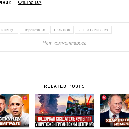
чник
—
OnLine.UA
т и пишут
Перепечатка
Политика
Слава Рабинович
Нет комментариев
RELATED POSTS