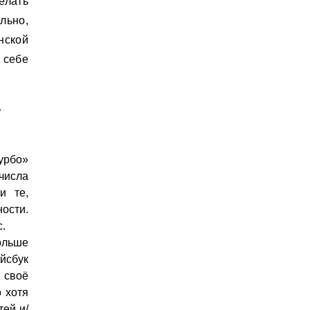
лать
льно,
нской
 себе
т
урбо»
числа
и те,
ости.
.
ольше
йсбук
в своё
 хотя
ей и/