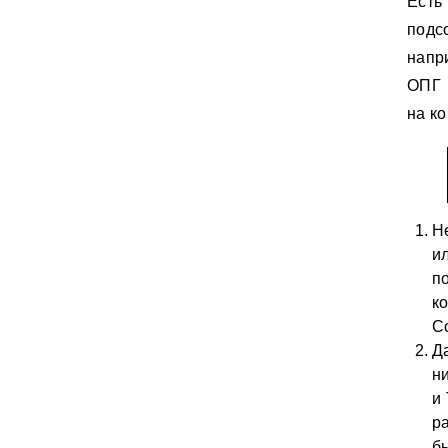
Ест
подс
напр
ОПГ 
на к
Н
и
п
к
Со
Д
н
и
р
б