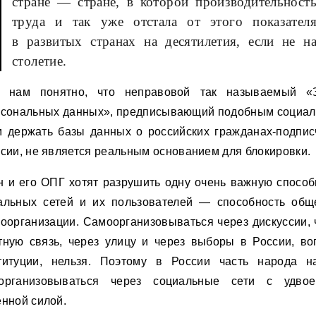
стране — стране, в которой производительност
труда и так уже отстала от этого показател
в развитых странах на десятилетия, если не н
столетие.
 нам понятно, что неправовой так называемый «
рсональных данных», предписывающий подобным социа
м держать базы данных о российских гражданах-подпис
ссии, не является реальным основанием для блокировки.
н и его ОПГ хотят разрушить одну очень важную способ
альных сетей и их пользователей — способность общ
моорганизации. Самоорганизовываться через дискуссии, 
тную связь, через улицу и через выборы в России, во
титуции, нельзя. Поэтому в России часть народа н
организовываться через социальные сети с удвое
енной силой.