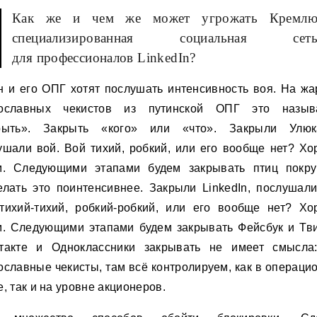
Как же и чем же может угрожать Кремл
специализированная социальная сет
для профессионалов LinkedIn?
н и его ОПГ хотят послушать интенсивность воя. На жа
ославных чекистов из путинской ОПГ это назыв
рыть». Закрыть «кого» или «что». Закрыли Улюк
ушали вой. Вой тихий, робкий, или его вообще нет? Хо
м. Следующими этапами будем закрывать птиц покру
елать это поинтенсивнее. Закрыли LinkedIn, послушали
тихий-тихий, робкий-робкий, или его вообще нет? Хо
м. Следующими этапами будем закрывать Фейсбук и Тви
такте и Одноклассники закрывать не имеет смысла
ославные чекисты, там всё контролируем, как в операци
, так и на уровне акционеров.