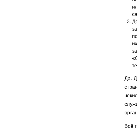
и
с
Д
з
п
и
з
«
те
Да. Д
стра
чеки
служ
орга
Всё т