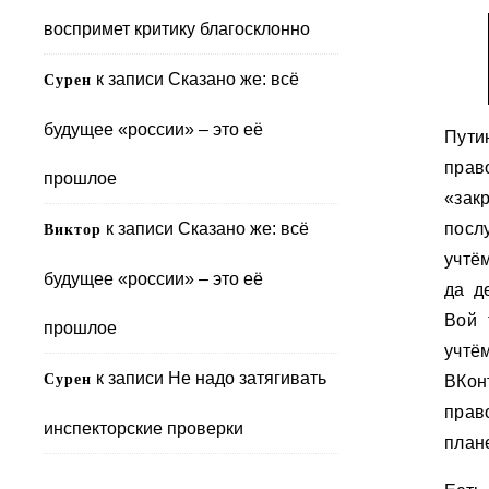
воспримет критику благосклонно
к записи
Сказано же: всё
Сурен
будущее «россии» – это её
Пути
прав
прошлое
«зак
к записи
Сказано же: всё
посл
Виктор
учтё
будущее «россии» – это её
да д
Вой 
прошлое
учтё
к записи
Не надо затягивать
Сурен
ВКон
прав
инспекторские проверки
плане