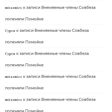
к записи
Вменяемые члены Совбеза
mitasmies
попеняли Помойке
к записи
Вменяемые члены Совбеза
Сурен
попеняли Помойке
к записи
Вменяемые члены Совбеза
Сурен
попеняли Помойке
к записи
Вменяемые члены Совбеза
mitasmies
попеняли Помойке
к записи
Вменяемые члены Совбеза
mitasmies
попеняли Помойке