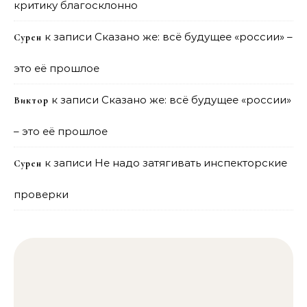
критику благосклонно
к записи
Сказано же: всё будущее «россии» –
Сурен
это её прошлое
к записи
Сказано же: всё будущее «россии»
Виктор
– это её прошлое
к записи
Не надо затягивать инспекторские
Сурен
проверки