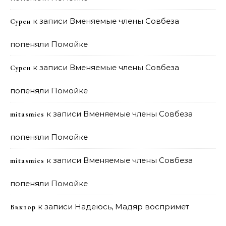
к записи
Вменяемые члены Совбеза
Сурен
попеняли Помойке
к записи
Вменяемые члены Совбеза
Сурен
попеняли Помойке
к записи
Вменяемые члены Совбеза
mitasmies
попеняли Помойке
к записи
Вменяемые члены Совбеза
mitasmies
попеняли Помойке
к записи
Надеюсь, Мадяр воспримет
Виктор