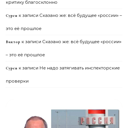
критику благосклонно
к записи
Сказано же: всё будущее «россии» –
Сурен
это её прошлое
к записи
Сказано же: всё будущее «россии»
Виктор
– это её прошлое
к записи
Не надо затягивать инспекторские
Сурен
проверки