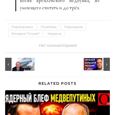
косяк кремлёвского недоумка, не
умеющего считать и до трёх.
Перепечатка
Политика
Портников
Ремарки "Слова"
Украина
Нет комментариев
RELATED POSTS