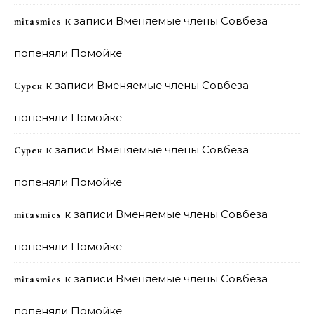
к записи
Вменяемые члены Совбеза
mitasmies
попеняли Помойке
к записи
Вменяемые члены Совбеза
Сурен
попеняли Помойке
к записи
Вменяемые члены Совбеза
Сурен
попеняли Помойке
к записи
Вменяемые члены Совбеза
mitasmies
попеняли Помойке
к записи
Вменяемые члены Совбеза
mitasmies
попеняли Помойке