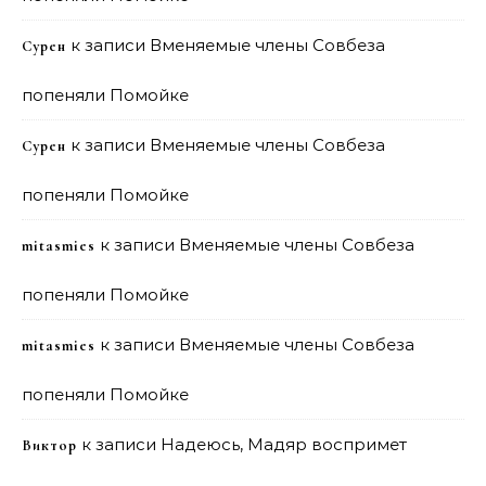
к записи
Вменяемые члены Совбеза
Сурен
попеняли Помойке
к записи
Вменяемые члены Совбеза
Сурен
попеняли Помойке
к записи
Вменяемые члены Совбеза
mitasmies
попеняли Помойке
к записи
Вменяемые члены Совбеза
mitasmies
попеняли Помойке
к записи
Надеюсь, Мадяр воспримет
Виктор