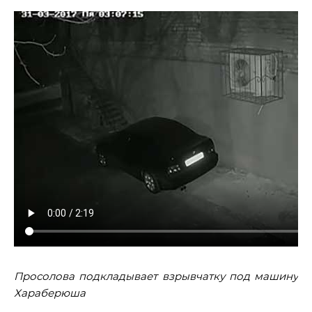
Просолова подкладывает взрывчатку под машину
Хараберюша