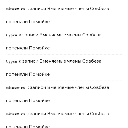
к записи
Вменяемые члены Совбеза
mitasmies
попеняли Помойке
к записи
Вменяемые члены Совбеза
Сурен
попеняли Помойке
к записи
Вменяемые члены Совбеза
Сурен
попеняли Помойке
к записи
Вменяемые члены Совбеза
mitasmies
попеняли Помойке
к записи
Вменяемые члены Совбеза
mitasmies
попеняли Помойке