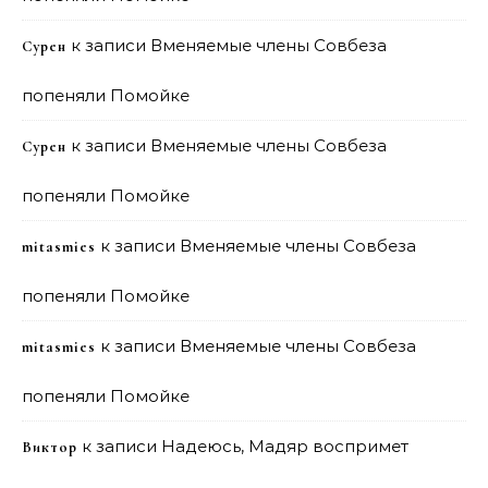
к записи
Вменяемые члены Совбеза
Сурен
попеняли Помойке
к записи
Вменяемые члены Совбеза
Сурен
попеняли Помойке
к записи
Вменяемые члены Совбеза
mitasmies
попеняли Помойке
к записи
Вменяемые члены Совбеза
mitasmies
попеняли Помойке
к записи
Надеюсь, Мадяр воспримет
Виктор