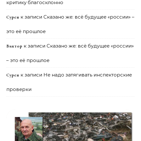
критику благосклонно
к записи
Сказано же: всё будущее «россии» –
Сурен
это её прошлое
к записи
Сказано же: всё будущее «россии»
Виктор
– это её прошлое
к записи
Не надо затягивать инспекторские
Сурен
проверки