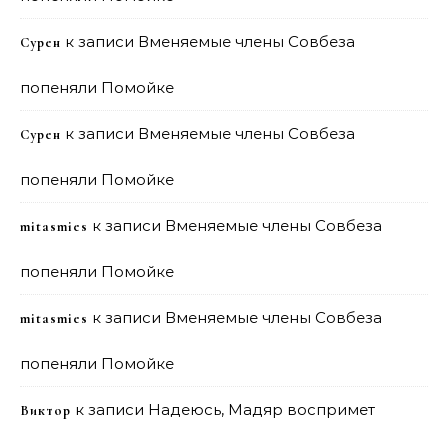
к записи
Вменяемые члены Совбеза
Сурен
попеняли Помойке
к записи
Вменяемые члены Совбеза
Сурен
попеняли Помойке
к записи
Вменяемые члены Совбеза
mitasmies
попеняли Помойке
к записи
Вменяемые члены Совбеза
mitasmies
попеняли Помойке
к записи
Надеюсь, Мадяр воспримет
Виктор