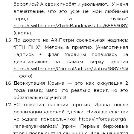
боролись? А своих гнобят и увольняют… У меня
впечатление, что это уже не мой любимый
город, а чужой”
https://twitter.com/ZhidoBandera/status/688560874
(скрин).
По дороге на Ай-Петри свеженькая надпись:
“ПТН ПНХ”. Мелочь, а приятно. (Аналогичная
надпись + флаг Украины появилась на
девятиэтажке на самом верху здания
https://twitter.com/CrimeaPartisan/status/68877640
— фото).
Деоккупация Крыма — это как оккупация 2
года назад: мало кто реально верит, но это
обязательно случится!
ЕС отменил санкции против Ирана после
реализации ядерной сделки. Никогда еще так
не ждала понедельника!
https://inforesist.org/s-
irana-snyali-sanktsii/
(прим. Первые биржевые
торги после снятия санкций с Ирана начнутся