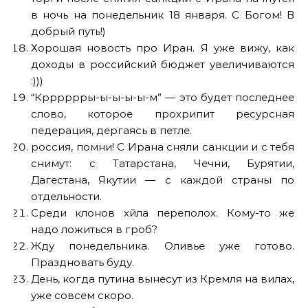
в ночь на понедельник 18 января. С Богом! В
добрый путь!)
Хорошая новость про Иран. Я уже вижу, как
доходы в российский бюджет увеличиваются
:)))
“Крррррры-ы-ы-ы-ы-м” — это будет последнее
слово, которое прохрипит ресурсная
педерация, дергаясь в петле.
россия, помни! С Ирана сняли санкции и с тебя
снимут: с Татарстана, Чечни, Бурятии,
Дагестана, Якутии — с каждой страны по
отдельности.
Среди клонов хйла переполох. Кому-то же
надо ложиться в гроб?
Жду понедельника. Оливье уже готово.
Праздновать буду.
День, когда путина вынесут из Кремля на вилах,
уже совсем скоро.