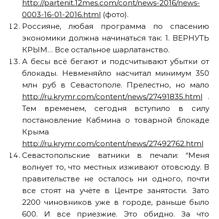
http://partenit.12mes.com/cont/news-2016/news-
0003-16-01-2016.html
(фото).
Россияне, любая программа по спасению
экономики должна начинаться так: 1. ВЕРНУТЬ
КРЫМ… Все остальное шарлатанство.
А бесы всё бегают и подсчитывают убытки от
блокады. Невменяйло насчитал минимум 350
млн руб в Севастополе. Прелестно, но мало
http://ru.krymr.com/content/news/27491835.html
.
Тем временем, сегодня вступило в силу
постановление Кабмина о товарной блокаде
Крыма
http://ru.krymr.com/content/news/27492762.html
Севастопольские ватники в печали: “Меня
волнует то, что местных изживают отовсюду. В
правительстве не осталось ни одного, почти
все стоят на учёте в Центре занятости. Зато
2200 чиновников уже в городе, раньше было
600. И все приезжие. Это обидно. За что