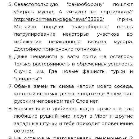
Севастопольскую “самооборону” пошлют
убирать мусор. А кизяков на сортировку?
http://an-crimea.ru/page/news/133892/
(прим.
Меняйло поручил “самообороне” начать
патрулирование некоторых участков во
избежание незаконного вывоза мусора.
Достойное применение гопникам).
Даже ненависти у ваты почти не осталось.
Только растерянность и обреченная усталость.
Скучно им. Где новые фашисты, турки и
“пиндосы”?
Обама, зачем ты снова напоил моего соседа,
который выломал дверь в подъезде! Зачем ты с
русским человеком так? Слов нет.
Больше всего добивает, когда крысчане, так
любящие руцкий мир, лезут в Viber и другие
западные штучки и тебе приходит оповещение
об этом.
На остановке разговаривали пенсионеры: 2