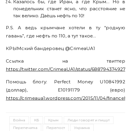
Казалось бы, где Иран, а где Крым… Но в
понедельник станет ясно, что расстояние не
так велико. Даёшь нефть по 10!
P.S. А ведь крымчане хотели в ту “родную
гавань”, где нефть по 110, а тут такое…
КРЫМский бандеровец @CrimeaUA1
Ссылка на твиттер
https://twitter.com/CrimeaUA1/status/68879437492744
Помощь блогу: Perfect Money U10841992
(доллар), E10191179 (евро)
https://crimeaua1.wordpress.com/2015/11/04/financehe
Война
КБ
Крым
Люди говорят и пишут
Перепечатка
Перепост
Украина