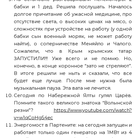
бабки и 1 дед. Решила послушать. Началось
долгое причитание об ужасной медицине, про
отсутствие света, о высоких ценах на мясо, о
сложностях при устройстве на работу (у одной
бабки сын военный моряк, не может работу
найти), о соперничестве Меняйло и Чалого.
Сожалели, что в Крым крымских татар
ЗАПУСТИЛИ!!! Уже всего и не помню. Но,
конечно, в конце коронное “зато не стреляют”.
В итоге решили не ныть и сказали, что все
будет еще лучше. После мне нужна была
музыкальная пауза. Эта вата не лечится.
Сегодня по Набережной Ялты гулял Царёв.
Помните такого великого знатока “Волынской
резни”?
https://www.youtube.com/watch?
v=w1qCoHg54ec
Энергомост в Партените: на сегодня запущен и
работает только один генератор на 1МВт из 4