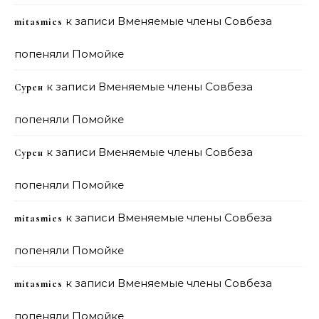
к записи
Вменяемые члены Совбеза
mitasmies
попеняли Помойке
к записи
Вменяемые члены Совбеза
Сурен
попеняли Помойке
к записи
Вменяемые члены Совбеза
Сурен
попеняли Помойке
к записи
Вменяемые члены Совбеза
mitasmies
попеняли Помойке
к записи
Вменяемые члены Совбеза
mitasmies
попеняли Помойке