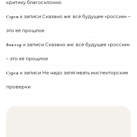
критику благосклонно
к записи
Сказано же: всё будущее «россии» –
Сурен
это её прошлое
к записи
Сказано же: всё будущее «россии»
Виктор
– это её прошлое
к записи
Не надо затягивать инспекторские
Сурен
проверки