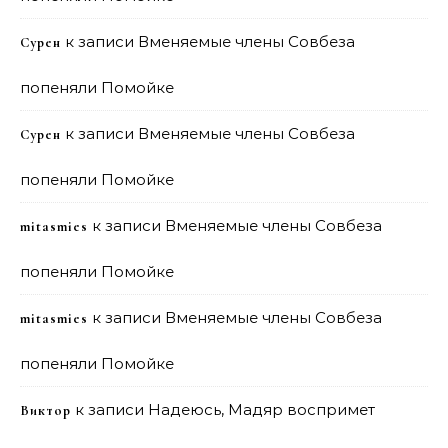
к записи
Вменяемые члены Совбеза
Сурен
попеняли Помойке
к записи
Вменяемые члены Совбеза
Сурен
попеняли Помойке
к записи
Вменяемые члены Совбеза
mitasmies
попеняли Помойке
к записи
Вменяемые члены Совбеза
mitasmies
попеняли Помойке
к записи
Надеюсь, Мадяр воспримет
Виктор