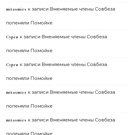
к записи
Вменяемые члены Совбеза
mitasmies
попеняли Помойке
к записи
Вменяемые члены Совбеза
Сурен
попеняли Помойке
к записи
Вменяемые члены Совбеза
Сурен
попеняли Помойке
к записи
Вменяемые члены Совбеза
mitasmies
попеняли Помойке
к записи
Вменяемые члены Совбеза
mitasmies
попеняли Помойке