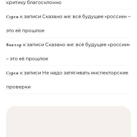
критику благосклонно
к записи
Сказано же: всё будущее «россии» –
Сурен
это её прошлое
к записи
Сказано же: всё будущее «россии»
Виктор
– это её прошлое
к записи
Не надо затягивать инспекторские
Сурен
проверки