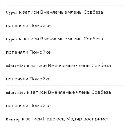
к записи
Вменяемые члены Совбеза
Сурен
попеняли Помойке
к записи
Вменяемые члены Совбеза
Сурен
попеняли Помойке
к записи
Вменяемые члены Совбеза
mitasmies
попеняли Помойке
к записи
Вменяемые члены Совбеза
mitasmies
попеняли Помойке
к записи
Надеюсь, Мадяр воспримет
Виктор