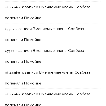
к записи
Вменяемые члены Совбеза
mitasmies
попеняли Помойке
к записи
Вменяемые члены Совбеза
Сурен
попеняли Помойке
к записи
Вменяемые члены Совбеза
Сурен
попеняли Помойке
к записи
Вменяемые члены Совбеза
mitasmies
попеняли Помойке
к записи
Вменяемые члены Совбеза
mitasmies
попеняли Помойке