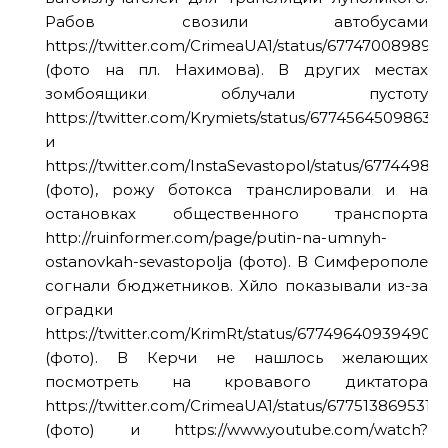
Рабов свозили автобусами
https://twitter.com/CrimeaUA1/status/67747008989
(фото на пл. Нахимова). В других местах
зомбоящики облучали пустоту
https://twitter.com/Krymiets/status/67745645098634
и
https://twitter.com/InstaSevastopol/status/6774498
(фото), рожу ботокса транслировали и на
остановках общественного транспорта
http://ruinformer.com/page/putin-na-umnyh-
ostanovkah-sevastopolja (фото). В Симферополе
согнали бюджетников. Хйло показывали из-за
оградки
https://twitter.com/KrimRt/status/677496409394909
(фото). В Керчи не нашлось желающих
посмотреть на кровавого диктатора
https://twitter.com/CrimeaUA1/status/677513869531
(фото) и https://www.youtube.com/watch?