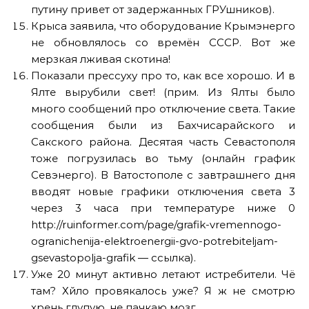
путину привет от задержанных ГРУшников).
Крыса заявила, что оборудование Крымэнерго
не обновлялось со времён СССР. Вот же
мерзкая лживая скотина!
Показали прессуху про то, как все хорошо. И в
Ялте вырубили свет! (прим. Из Ялты было
много сообщений про отключение света. Такие
сообщения были из Бахчисарайского и
Сакского района. Десятая часть Севастополя
тоже погрузилась во тьму (онлайн график
Севэнерго). В Ватостополе с завтрашнего дня
вводят новые графики отключения света 3
через 3 часа при температуре ниже 0
http://ruinformer.com/page/grafik-vremennogo-
ogranichenija-elektroenergii-gvo-potrebiteljam-
gsevastopolja-grafik — ссылка).
Уже 20 минут активно летают истребители. Чё
там? Хйло провякалось уже? Я ж не смотрю
хрень глупую, не пачкаю мозг.