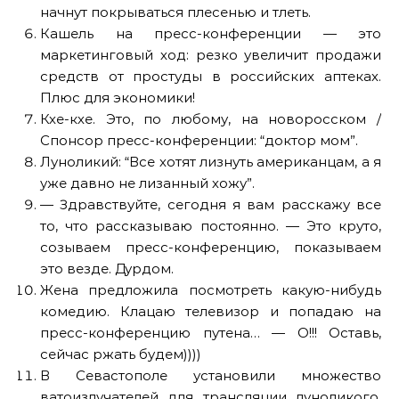
начнут покрываться плесенью и тлеть.
Кашель на пресс-конференции — это
маркетинговый ход: резко увеличит продажи
средств от простуды в российских аптеках.
Плюс для экономики!
Кхе-кхе. Это, по любому, на новоросском /
Спонсор пресс-конференции: “доктор мом”.
Луноликий: “Все хотят лизнуть американцам, а я
уже давно не лизанный хожу”.
— Здравствуйте, сегодня я вам расскажу все
то, что рассказываю постоянно. — Это круто,
созываем пресс-конференцию, показываем
это везде. Дурдом.
Жена предложила посмотреть какую-нибудь
комедию. Клацаю телевизор и попадаю на
пресс-конференцию путена… — О!!! Оставь,
сейчас ржать будем))))
В Севастополе установили множество
ватоизлучателей для трансляции луноликого.