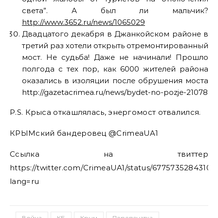
света”. А был ли мальчик?
http://www.3652.ru/news/1065029
Двадцатого декабря в Джанкойском районе в
третий раз хотели открыть отремонтированный
мост. Не судьба! Даже не начинали! Прошло
полгода с тех пор, как 6000 жителей района
оказались в изоляции после обрушения моста
http://gazetacrimea.ru/news/bydet-no-pozje-21078
P.S. Крыса откашлялась, энергомост отвалился.
КРЫМский бандеровец @CrimeaUA1
Ссылка на твиттер
https://twitter.com/CrimeaUA1/status/67757352843101
lang=ru
Война
КБ
Крым
Перепечатка