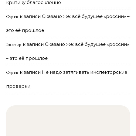
критику благосклонно
к записи
Сказано же: всё будущее «россии» –
Сурен
это её прошлое
к записи
Сказано же: всё будущее «россии»
Виктор
– это её прошлое
к записи
Не надо затягивать инспекторские
Сурен
проверки