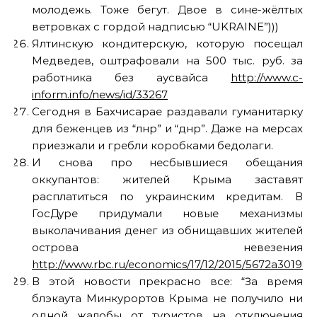
молодежь. Тоже бегут. Двое в сине-жёлтых
ветровках с гордой надписью “UKRAINE”)))
Ялтинскую кондитерскую, которую посещал
Медведев, оштрафовали на 500 тыс. руб. за
работника без аусвайса
http://www.c-
inform.info/news/id/33267
Сегодня в Бахчисарае раздавали гуманитарку
для беженцев из “лнр” и “днр”. Даже на мерсах
приезжали и гребли коробками бедолаги.
И снова про несбывшиеся обещания
оккупантов: жителей Крыма заставят
расплатиться по украинским кредитам. В
ГосДуре придумали новые механизмы
выколачивания денег из обнищавших жителей
острова невезения
http://www.rbc.ru/economics/17/12/2015/5672a3019
В этой новости прекрасно все: “За время
блэкаута Минкурортов Крыма не получило ни
одной жалобы от туристов на отключения