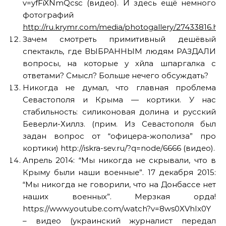
v=yfFiXNmQcsc (видео). И здесь ещё немного
фотографий
http://ru.krymr.com/media/photogallery/27433816.ht
Зачем смотреть примитивный дешёвый
спектакль, где ВЫБРАННЫМ людям РАЗДАЛИ
вопросы, на которые у хйла шпаргалка с
ответами? Смысл? Больше нечего обсуждать?
Никогда не думал, что главная проблема
Севастополя и Крыма — кортики. У нас
стабильность: силиконовая долина и русский
Беверли-Хиллз. (прим. Из Севастополя был
задан вопрос от “офицера-жополиза” про
кортики) http://iskra-sev.ru/?q=node/6666 (видео).
Апрель 2014: “Мы никогда не скрывали, что в
Крыму были наши военные”. 17 декабря 2015:
“Мы никогда не говорили, что на Донбассе нет
наших военных”. Мерзкая орда!
https://www.youtube.com/watch?v=8ws0XVhIx0Y
– видео (украинский журналист передал