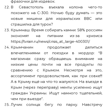
фразочки для издевок.
В Севастополь въехала колона чего-то
похожего на С-300. Ночью буду думать — это
новые мишени для израильских ВВС или
страшилка для турок?
Крымнаш. Время собирать камни: 58% россиян
экономят на питании из-за кризиса
https://tvrain.ru/news/crisis_at_large-400301/
Крымчанин продолжает делиться
впечатлениями от поездки в мордор: “В
магазинах сразу обращаешь внимание на
низкие цены почти на все продукты по
сравнению с Крымом. Несмотря на это,
ассортимент продовольствия, как при совке!!!
А в Крыму ещё на что-то жалуются. На въезде в
Крым (через переправу) менты усиленно ищут
граждан Украины. Ищут намного тщательней,
чем при выезде”.
Лучик солнца: бегу по парку. Навстречу