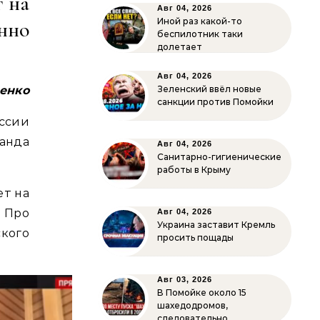
г на
Авг 04, 2026
Иной раз какой-то
нно
беспилотник таки
долетает
Авг 04, 2026
енко
Зеленский ввёл новые
санкции против Помойки
оссии
анда
Авг 04, 2026
Санитарно-гигиенические
работы в Крыму
ет на
 Про
Авг 04, 2026
Украина заставит Кремль
кого
просить пощады
Авг 03, 2026
В Помойке около 15
шахедодромов,
следовательно…