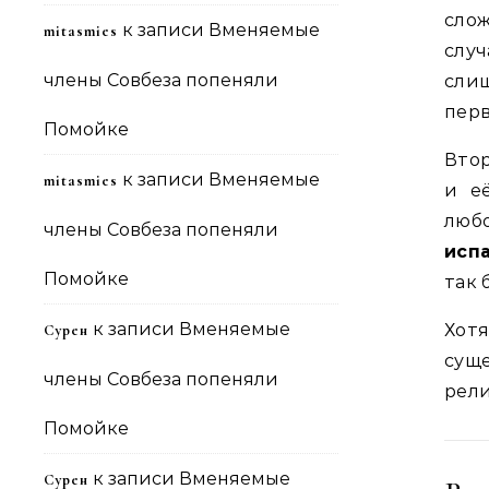
слож
к записи
Вменяемые
mitasmies
слу
члены Совбеза попеняли
сли
перв
Помойке
Вто
к записи
Вменяемые
mitasmies
и е
люб
члены Совбеза попеняли
исп
Помойке
так 
к записи
Вменяемые
Хот
Сурен
сущ
члены Совбеза попеняли
рели
Помойке
к записи
Вменяемые
Сурен