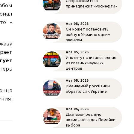
Сызранский НПЗ
любом
принадлежит «Роснефти»
риал
то –
Авг 08, 2026
Си может остановить
войну в Украине одним
звонком
жаву
рает
Авг 05, 2026
Институт считался одним
гует
из главных научных
еперь
центров
Авг 05, 2026
Вменяемый россиянин
онца
обратился к Украине
ния,
Авг 05, 2026
Диапазон реально
возможного для Помойки
выбора