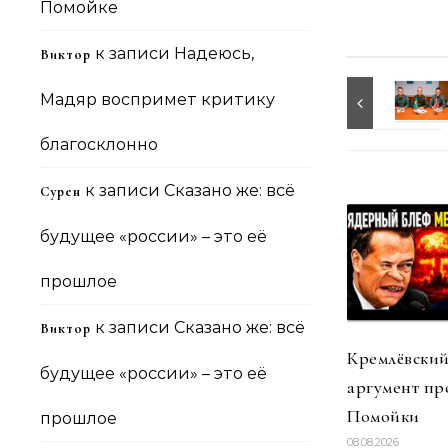
Помойке
к записи
Надеюсь,
Виктор
Мадяр воспримет критику
благосклонно
к записи
Сказано же: всё
Сурен
будущее «россии» – это её
прошлое
к записи
Сказано же: всё
Виктор
Кремлёвский
будущее «россии» – это её
аргумент пр
Помойки
прошлое
08.08.2026