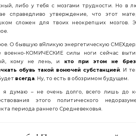
ный, либо у тебя с мозгами трудности. Но в 
чае справедливо утверждение, что этот мате
шком сложен для твоих неокрепших мозгов. Э
ое.
рое. О бывшую вЯликую энергетическую СМЕХдер
ё военно-КОМИЧЕСКИЕ силы ноги сейчас выти
ой, кому не лень, и
кто при этом не брез
ачкать обувь такой вонючей субстанцией
. И т
будет
всегда
. Ну, то есть в обозримом будущем.
я я думаю – не очень долго, всего лишь до к
ествования этого политического недоразуме
кта периода раннего Средневековья.