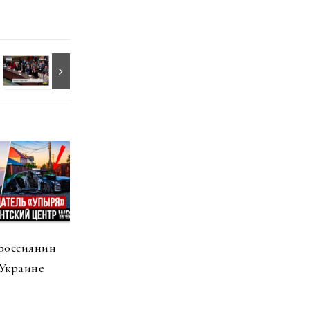
россиянин
 Украине