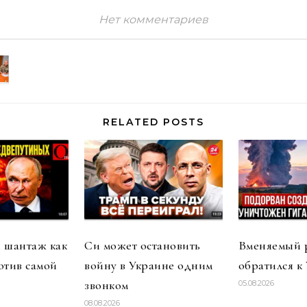
Нет комментариев
RELATED POSTS
 шантаж как
Си может остановить
Вменяемый 
отив самой
войну в Украине одним
обратился к
звонком
05.08.2026
08.08.2026