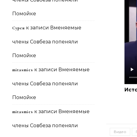
Помойке
к записи
Вменяемые
Сурен
члены Совбеза попеняли
Помойке
к записи
Вменяемые
mitasmies
члены Совбеза попеняли
Ист
Помойке
к записи
Вменяемые
mitasmies
члены Совбеза попеняли
Видео