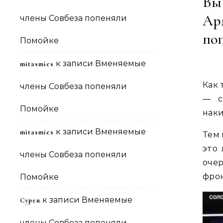
Вы 
Ар
члены Совбеза попеняли
по
Помойке
к записи
Вменяемые
mitasmies
Как 
члены Совбеза попеняли
— с
Помойке
наки
к записи
Вменяемые
mitasmies
Тем 
это
члены Совбеза попеняли
оче
фрон
Помойке
к записи
Вменяемые
Сурен
члены Совбеза попеняли