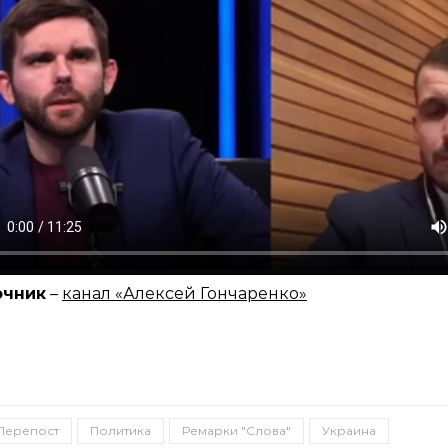
очник
–
канал «Алексей Гончаренко»
Перепост
Политика
Ремарки "Слова"
Украина