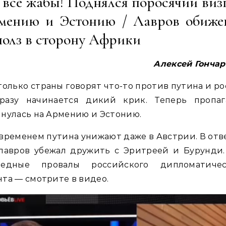
все жабы! Поднялся поросячий виз
мению и Эстонию / Лавров обиже
полз в сторону Африки
Алексей Гончар
только страны говорят что-то против путина и р
разу начинается дикий крик. Теперь пропаг
нулась на Армению и Эстонию.
временем путина унижают даже в Австрии. В отв
 лавров убежал дружить с Эритреей и Бурунди.
редные провалы российского дипломатичес
та — смотрите в видео.