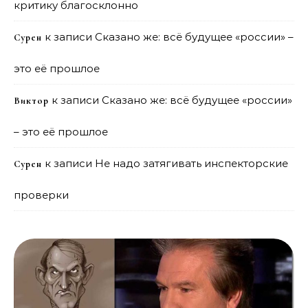
критику благосклонно
к записи
Сказано же: всё будущее «россии» –
Сурен
это её прошлое
к записи
Сказано же: всё будущее «россии»
Виктор
– это её прошлое
к записи
Не надо затягивать инспекторские
Сурен
проверки