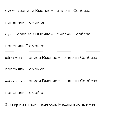
к записи
Вменяемые члены Совбеза
Сурен
попеняли Помойке
к записи
Вменяемые члены Совбеза
Сурен
попеняли Помойке
к записи
Вменяемые члены Совбеза
mitasmies
попеняли Помойке
к записи
Вменяемые члены Совбеза
mitasmies
попеняли Помойке
к записи
Надеюсь, Мадяр воспримет
Виктор