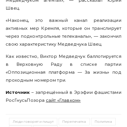
Медведчуком агентах», — рассказал Юрий
Швец.
«Наконец, это важный канал реализации
активных мер Кремля, которые он транслирует
через подконтрольные телеканалы», — закончил
свою характеристику Медведчука Швец.
Как известно, Виктор Медведчук баллотируется
в Верховную Раду в списке партии
«Оппозиционная платформа — За жизнь» под
проходным номером три.
Источник
– запрещённый в Эрэфии фашистами
РосГнусьПозора
сайт «Главком»
Люди говорят и пишут
Перепечатка
Политика