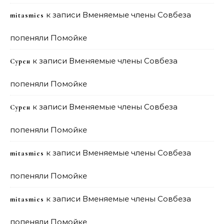
к записи
Вменяемые члены Совбеза
mitasmies
попеняли Помойке
к записи
Вменяемые члены Совбеза
Сурен
попеняли Помойке
к записи
Вменяемые члены Совбеза
Сурен
попеняли Помойке
к записи
Вменяемые члены Совбеза
mitasmies
попеняли Помойке
к записи
Вменяемые члены Совбеза
mitasmies
попеняли Помойке