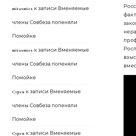
Рос
к записи
Вменяемые
mitasmies
факт
члены Совбеза попеняли
зак
нер
Помойке
про
Рос
к записи
Вменяемые
mitasmies
взы
члены Совбеза попеняли
вмес
Помойке
к записи
Вменяемые
Сурен
члены Совбеза попеняли
Помойке
к записи
Вменяемые
Сурен