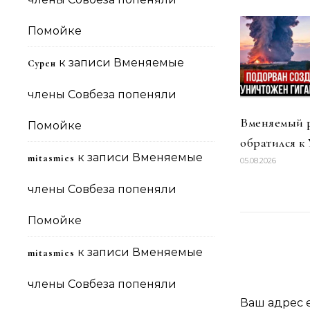
Помойке
к записи
Вменяемые
Сурен
члены Совбеза попеняли
Вменяемый 
Помойке
обратился к
к записи
Вменяемые
mitasmies
05.08.2026
члены Совбеза попеняли
Помойке
к записи
Вменяемые
mitasmies
члены Совбеза попеняли
Ваш адрес e