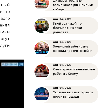
Диапазон реально
тный
возможного для Помойки
выбора
ь, но
вого
Авг 04, 2026
Иной раз какой-то
еняя
беспилотник таки
ники
долетает
огут
Авг 04, 2026
луги
Зеленский ввёл новые
санкции против Помойки
Авг 04, 2026
Санитарно-гигиенические
работы в Крыму
Авг 04, 2026
Украина заставит Кремль
просить пощады