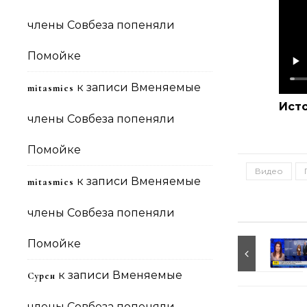
члены Совбеза попеняли
Помойке
к записи
Вменяемые
mitasmies
Ист
члены Совбеза попеняли
Помойке
Видео
к записи
Вменяемые
mitasmies
члены Совбеза попеняли
Помойке
к записи
Вменяемые
Сурен
члены Совбеза попеняли