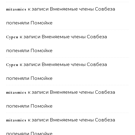
к записи
Вменяемые члены Совбеза
mitasmies
попеняли Помойке
к записи
Вменяемые члены Совбеза
Сурен
попеняли Помойке
к записи
Вменяемые члены Совбеза
Сурен
попеняли Помойке
к записи
Вменяемые члены Совбеза
mitasmies
попеняли Помойке
к записи
Вменяемые члены Совбеза
mitasmies
попеняли Помойке