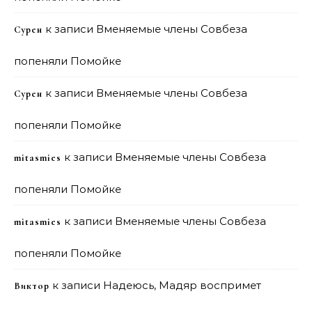
к записи
Вменяемые члены Совбеза
Сурен
попеняли Помойке
к записи
Вменяемые члены Совбеза
Сурен
попеняли Помойке
к записи
Вменяемые члены Совбеза
mitasmies
попеняли Помойке
к записи
Вменяемые члены Совбеза
mitasmies
попеняли Помойке
к записи
Надеюсь, Мадяр воспримет
Виктор