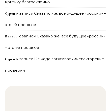
критику благосклонно
к записи
Сказано же: всё будущее «россии» –
Сурен
это её прошлое
к записи
Сказано же: всё будущее «россии»
Виктор
– это её прошлое
к записи
Не надо затягивать инспекторские
Сурен
проверки