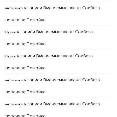
к записи
Вменяемые члены Совбеза
mitasmies
попеняли Помойке
к записи
Вменяемые члены Совбеза
Сурен
попеняли Помойке
к записи
Вменяемые члены Совбеза
Сурен
попеняли Помойке
к записи
Вменяемые члены Совбеза
mitasmies
попеняли Помойке
к записи
Вменяемые члены Совбеза
mitasmies
попеняли Помойке