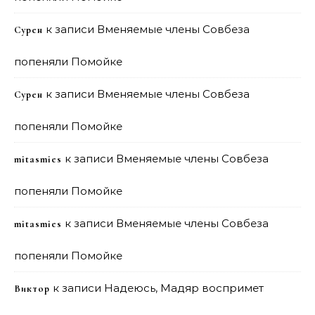
к записи
Вменяемые члены Совбеза
Сурен
попеняли Помойке
к записи
Вменяемые члены Совбеза
Сурен
попеняли Помойке
к записи
Вменяемые члены Совбеза
mitasmies
попеняли Помойке
к записи
Вменяемые члены Совбеза
mitasmies
попеняли Помойке
к записи
Надеюсь, Мадяр воспримет
Виктор