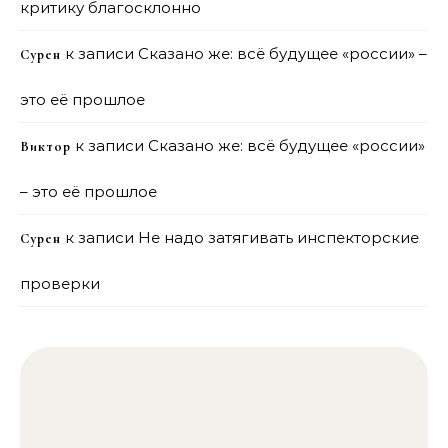
критику благосклонно
к записи
Сказано же: всё будущее «россии» –
Сурен
это её прошлое
к записи
Сказано же: всё будущее «россии»
Виктор
– это её прошлое
к записи
Не надо затягивать инспекторские
Сурен
проверки