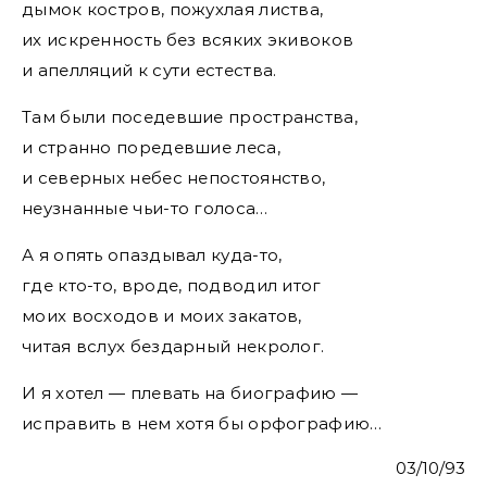
дымок костров, пожухлая листва,
их искренность без всяких экивоков
и апелляций к сути естества.
Там были поседевшие пространства,
и странно поредевшие леса,
и северных небес непостоянство,
неузнанные чьи-то голоса…
А я опять опаздывал куда-то,
где кто-то, вроде, подводил итог
моих восходов и моих закатов,
читая вслух бездарный некролог.
И я хотел — плевать на биографию —
исправить в нем хотя бы орфографию…
03/10/93