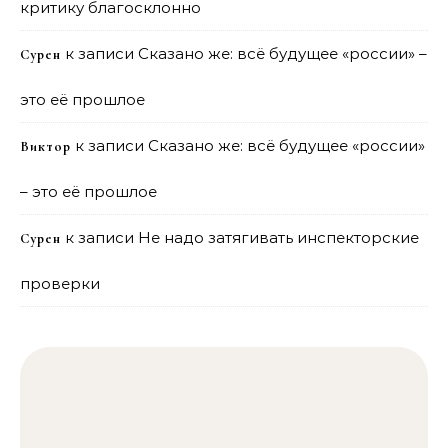
критику благосклонно
к записи
Сказано же: всё будущее «россии» –
Сурен
это её прошлое
к записи
Сказано же: всё будущее «россии»
Виктор
– это её прошлое
к записи
Не надо затягивать инспекторские
Сурен
проверки