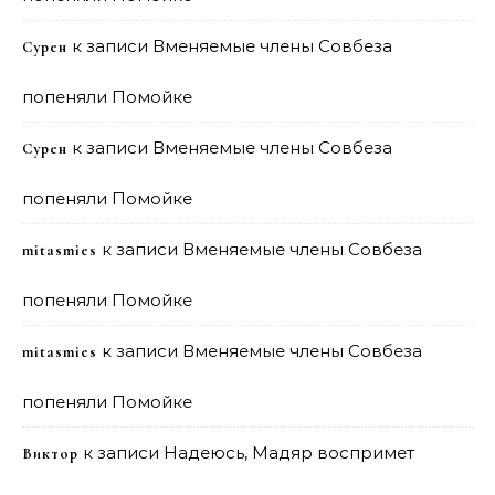
к записи
Вменяемые члены Совбеза
Сурен
попеняли Помойке
к записи
Вменяемые члены Совбеза
Сурен
попеняли Помойке
к записи
Вменяемые члены Совбеза
mitasmies
попеняли Помойке
к записи
Вменяемые члены Совбеза
mitasmies
попеняли Помойке
к записи
Надеюсь, Мадяр воспримет
Виктор