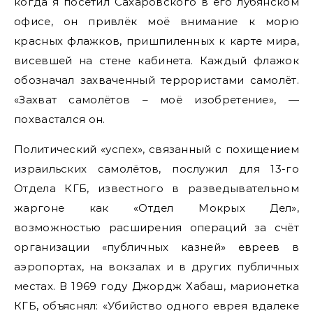
когда я посетил Сахаровского в его лубянском
офисе, он привлёк моё внимание к морю
красных флажков, пришпиленных к карте мира,
висевшей на стене кабинета. Каждый флажок
обозначал захваченный террористами самолёт.
«Захват самолётов – моё изобретение», —
похвастался он.
Политический «успех», связанный с похищением
израильских самолётов, послужил для 13-го
Отдела КГБ, известного в разведывательном
жаргоне как «Отдел Мокрых Дел»,
возможностью расширения операций за счёт
организации «публичных казней» евреев в
аэропортах, на вокзалах и в других публичных
местах. В 1969 году Джордж Хабаш, марионетка
КГБ, объяснял: «Убийство одного еврея вдалеке