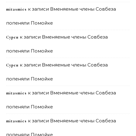
к записи
Вменяемые члены Совбеза
mitasmies
попеняли Помойке
к записи
Вменяемые члены Совбеза
Сурен
попеняли Помойке
к записи
Вменяемые члены Совбеза
Сурен
попеняли Помойке
к записи
Вменяемые члены Совбеза
mitasmies
попеняли Помойке
к записи
Вменяемые члены Совбеза
mitasmies
попеняли Помойке