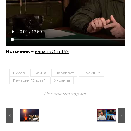
Источник
–
канал «Om TV»
Видео
Война
Перепост
Политика
Ремарки "Слова"
Украина
Нет комментариев