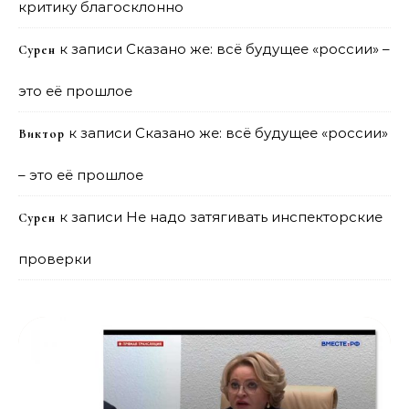
критику благосклонно
к записи
Сказано же: всё будущее «россии» –
Сурен
это её прошлое
к записи
Сказано же: всё будущее «россии»
Виктор
– это её прошлое
к записи
Не надо затягивать инспекторские
Сурен
проверки