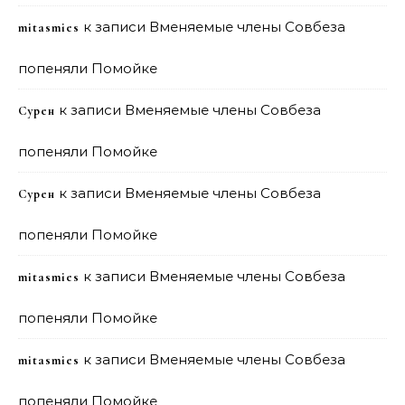
к записи
Вменяемые члены Совбеза
mitasmies
попеняли Помойке
к записи
Вменяемые члены Совбеза
Сурен
попеняли Помойке
к записи
Вменяемые члены Совбеза
Сурен
попеняли Помойке
к записи
Вменяемые члены Совбеза
mitasmies
попеняли Помойке
к записи
Вменяемые члены Совбеза
mitasmies
попеняли Помойке