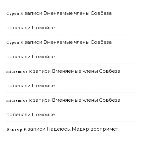
к записи
Вменяемые члены Совбеза
Сурен
попеняли Помойке
к записи
Вменяемые члены Совбеза
Сурен
попеняли Помойке
к записи
Вменяемые члены Совбеза
mitasmies
попеняли Помойке
к записи
Вменяемые члены Совбеза
mitasmies
попеняли Помойке
к записи
Надеюсь, Мадяр воспримет
Виктор