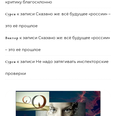
критику благосклонно
к записи
Сказано же: всё будущее «россии» –
Сурен
это её прошлое
к записи
Сказано же: всё будущее «россии»
Виктор
– это её прошлое
к записи
Не надо затягивать инспекторские
Сурен
проверки