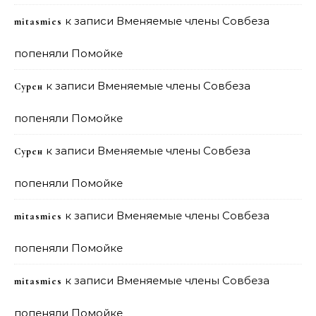
к записи
Вменяемые члены Совбеза
mitasmies
попеняли Помойке
к записи
Вменяемые члены Совбеза
Сурен
попеняли Помойке
к записи
Вменяемые члены Совбеза
Сурен
попеняли Помойке
к записи
Вменяемые члены Совбеза
mitasmies
попеняли Помойке
к записи
Вменяемые члены Совбеза
mitasmies
попеняли Помойке