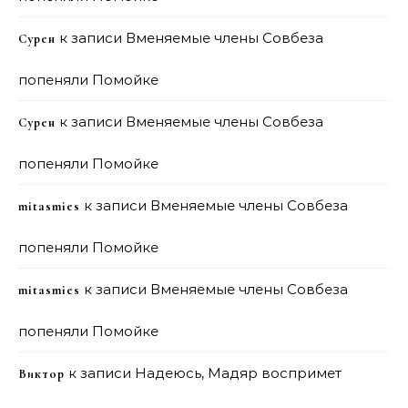
к записи
Вменяемые члены Совбеза
Сурен
попеняли Помойке
к записи
Вменяемые члены Совбеза
Сурен
попеняли Помойке
к записи
Вменяемые члены Совбеза
mitasmies
попеняли Помойке
к записи
Вменяемые члены Совбеза
mitasmies
попеняли Помойке
к записи
Надеюсь, Мадяр воспримет
Виктор