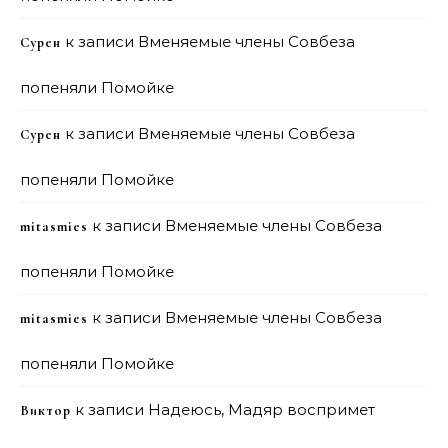
к записи
Вменяемые члены Совбеза
Сурен
попеняли Помойке
к записи
Вменяемые члены Совбеза
Сурен
попеняли Помойке
к записи
Вменяемые члены Совбеза
mitasmies
попеняли Помойке
к записи
Вменяемые члены Совбеза
mitasmies
попеняли Помойке
к записи
Надеюсь, Мадяр воспримет
Виктор