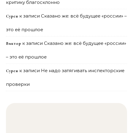
критику благосклонно
к записи
Сказано же: всё будущее «россии» –
Сурен
это её прошлое
к записи
Сказано же: всё будущее «россии»
Виктор
– это её прошлое
к записи
Не надо затягивать инспекторские
Сурен
проверки