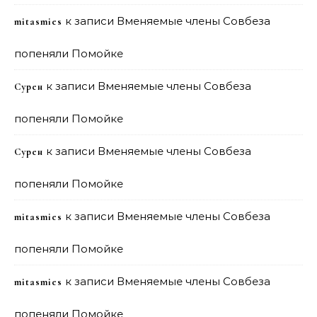
к записи
Вменяемые члены Совбеза
mitasmies
попеняли Помойке
к записи
Вменяемые члены Совбеза
Сурен
попеняли Помойке
к записи
Вменяемые члены Совбеза
Сурен
попеняли Помойке
к записи
Вменяемые члены Совбеза
mitasmies
попеняли Помойке
к записи
Вменяемые члены Совбеза
mitasmies
попеняли Помойке