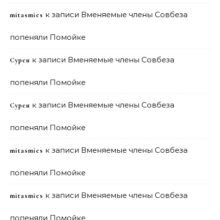
к записи
Вменяемые члены Совбеза
mitasmies
попеняли Помойке
к записи
Вменяемые члены Совбеза
Сурен
попеняли Помойке
к записи
Вменяемые члены Совбеза
Сурен
попеняли Помойке
к записи
Вменяемые члены Совбеза
mitasmies
попеняли Помойке
к записи
Вменяемые члены Совбеза
mitasmies
попеняли Помойке