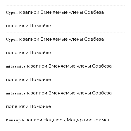
к записи
Вменяемые члены Совбеза
Сурен
попеняли Помойке
к записи
Вменяемые члены Совбеза
Сурен
попеняли Помойке
к записи
Вменяемые члены Совбеза
mitasmies
попеняли Помойке
к записи
Вменяемые члены Совбеза
mitasmies
попеняли Помойке
к записи
Надеюсь, Мадяр воспримет
Виктор