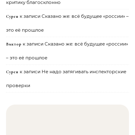
критику благосклонно
к записи
Сказано же: всё будущее «россии» –
Сурен
это её прошлое
к записи
Сказано же: всё будущее «россии»
Виктор
– это её прошлое
к записи
Не надо затягивать инспекторские
Сурен
проверки