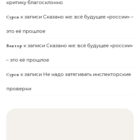
критику благосклонно
к записи
Сказано же: всё будущее «россии» –
Сурен
это её прошлое
к записи
Сказано же: всё будущее «россии»
Виктор
– это её прошлое
к записи
Не надо затягивать инспекторские
Сурен
проверки