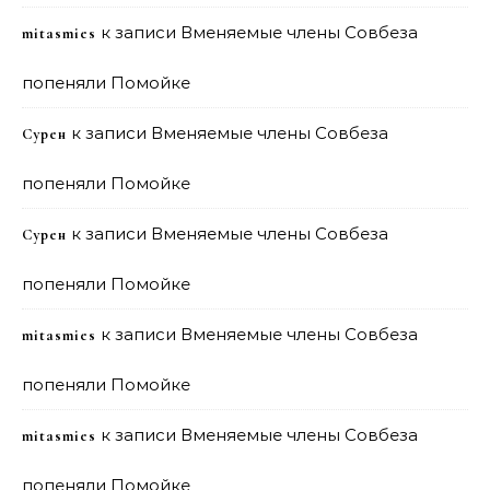
к записи
Вменяемые члены Совбеза
mitasmies
попеняли Помойке
к записи
Вменяемые члены Совбеза
Сурен
попеняли Помойке
к записи
Вменяемые члены Совбеза
Сурен
попеняли Помойке
к записи
Вменяемые члены Совбеза
mitasmies
попеняли Помойке
к записи
Вменяемые члены Совбеза
mitasmies
попеняли Помойке