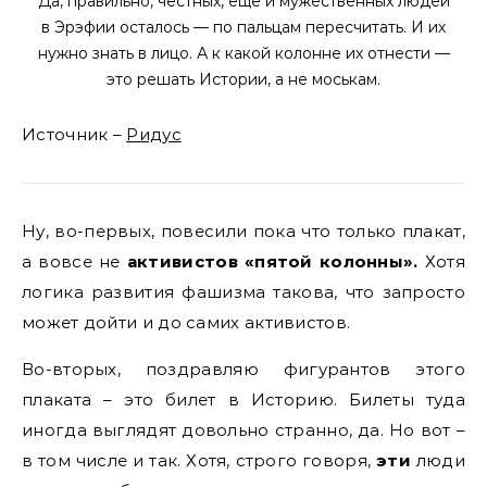
Да, правильно, честных, еще и мужественных людей
в Эрэфии осталось — по пальцам пересчитать. И их
нужно знать в лицо. А к какой колонне их отнести —
это решать Истории, а не моськам.
Источник –
Ридус
Ну, во-первых, повесили пока что только плакат,
а вовсе не
активистов «пятой колонны».
Хотя
логика развития фашизма такова, что запросто
может дойти и до самих активистов.
Во-вторых, поздравляю фигурантов этого
плаката – это билет в Историю. Билеты туда
иногда выглядят довольно странно, да. Но вот –
в том числе и так. Хотя, строго говоря,
эти
люди