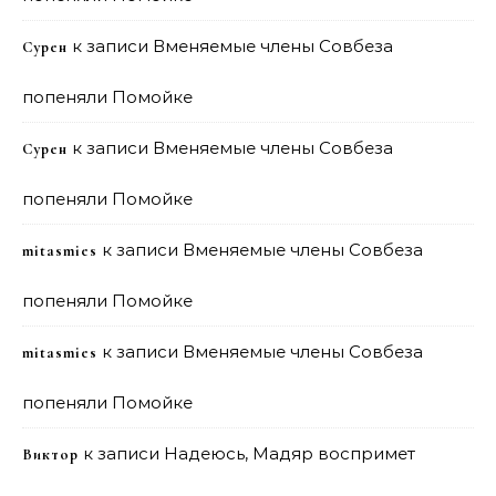
к записи
Вменяемые члены Совбеза
Сурен
попеняли Помойке
к записи
Вменяемые члены Совбеза
Сурен
попеняли Помойке
к записи
Вменяемые члены Совбеза
mitasmies
попеняли Помойке
к записи
Вменяемые члены Совбеза
mitasmies
попеняли Помойке
к записи
Надеюсь, Мадяр воспримет
Виктор