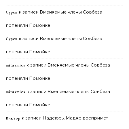
к записи
Вменяемые члены Совбеза
Сурен
попеняли Помойке
к записи
Вменяемые члены Совбеза
Сурен
попеняли Помойке
к записи
Вменяемые члены Совбеза
mitasmies
попеняли Помойке
к записи
Вменяемые члены Совбеза
mitasmies
попеняли Помойке
к записи
Надеюсь, Мадяр воспримет
Виктор