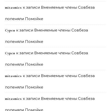
к записи
Вменяемые члены Совбеза
mitasmies
попеняли Помойке
к записи
Вменяемые члены Совбеза
Сурен
попеняли Помойке
к записи
Вменяемые члены Совбеза
Сурен
попеняли Помойке
к записи
Вменяемые члены Совбеза
mitasmies
попеняли Помойке
к записи
Вменяемые члены Совбеза
mitasmies
попеняли Помойке