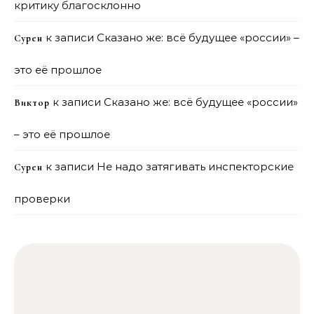
критику благосклонно
к записи
Сказано же: всё будущее «россии» –
Сурен
это её прошлое
к записи
Сказано же: всё будущее «россии»
Виктор
– это её прошлое
к записи
Не надо затягивать инспекторские
Сурен
проверки