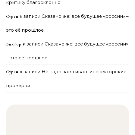
критику благосклонно
к записи
Сказано же: всё будущее «россии» –
Сурен
это её прошлое
к записи
Сказано же: всё будущее «россии»
Виктор
– это её прошлое
к записи
Не надо затягивать инспекторские
Сурен
проверки