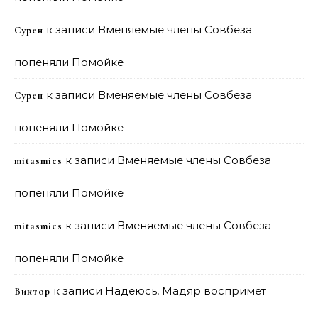
к записи
Вменяемые члены Совбеза
Сурен
попеняли Помойке
к записи
Вменяемые члены Совбеза
Сурен
попеняли Помойке
к записи
Вменяемые члены Совбеза
mitasmies
попеняли Помойке
к записи
Вменяемые члены Совбеза
mitasmies
попеняли Помойке
к записи
Надеюсь, Мадяр воспримет
Виктор