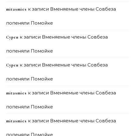
к записи
Вменяемые члены Совбеза
mitasmies
попеняли Помойке
к записи
Вменяемые члены Совбеза
Сурен
попеняли Помойке
к записи
Вменяемые члены Совбеза
Сурен
попеняли Помойке
к записи
Вменяемые члены Совбеза
mitasmies
попеняли Помойке
к записи
Вменяемые члены Совбеза
mitasmies
попеняли Помойке