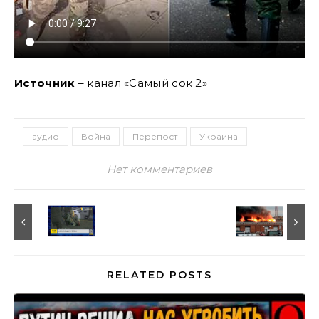
Источник
–
канал «Самый сок 2»
аудио
Война
Перепост
Украина
Нет комментариев
RELATED POSTS