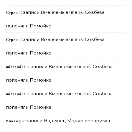
к записи
Вменяемые члены Совбеза
Сурен
попеняли Помойке
к записи
Вменяемые члены Совбеза
Сурен
попеняли Помойке
к записи
Вменяемые члены Совбеза
mitasmies
попеняли Помойке
к записи
Вменяемые члены Совбеза
mitasmies
попеняли Помойке
к записи
Надеюсь, Мадяр воспримет
Виктор