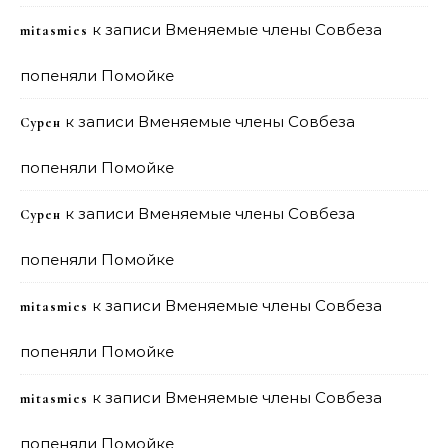
к записи
Вменяемые члены Совбеза
mitasmies
попеняли Помойке
к записи
Вменяемые члены Совбеза
Сурен
попеняли Помойке
к записи
Вменяемые члены Совбеза
Сурен
попеняли Помойке
к записи
Вменяемые члены Совбеза
mitasmies
попеняли Помойке
к записи
Вменяемые члены Совбеза
mitasmies
попеняли Помойке