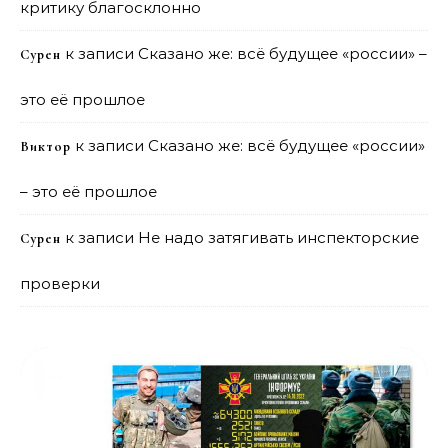
критику благосклонно
к записи
Сказано же: всё будущее «россии» –
Сурен
это её прошлое
к записи
Сказано же: всё будущее «россии»
Виктор
– это её прошлое
к записи
Не надо затягивать инспекторские
Сурен
проверки