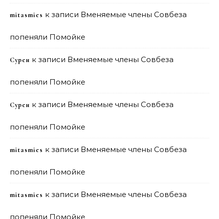
к записи
Вменяемые члены Совбеза
mitasmies
попеняли Помойке
к записи
Вменяемые члены Совбеза
Сурен
попеняли Помойке
к записи
Вменяемые члены Совбеза
Сурен
попеняли Помойке
к записи
Вменяемые члены Совбеза
mitasmies
попеняли Помойке
к записи
Вменяемые члены Совбеза
mitasmies
попеняли Помойке