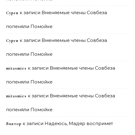
к записи
Вменяемые члены Совбеза
Сурен
попеняли Помойке
к записи
Вменяемые члены Совбеза
Сурен
попеняли Помойке
к записи
Вменяемые члены Совбеза
mitasmies
попеняли Помойке
к записи
Вменяемые члены Совбеза
mitasmies
попеняли Помойке
к записи
Надеюсь, Мадяр воспримет
Виктор