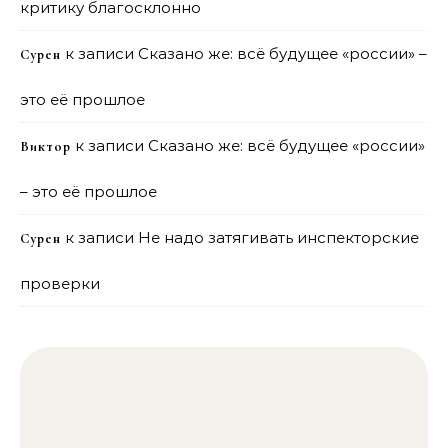
критику благосклонно
к записи
Сказано же: всё будущее «россии» –
Сурен
это её прошлое
к записи
Сказано же: всё будущее «россии»
Виктор
– это её прошлое
к записи
Не надо затягивать инспекторские
Сурен
проверки