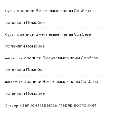
к записи
Вменяемые члены Совбеза
Сурен
попеняли Помойке
к записи
Вменяемые члены Совбеза
Сурен
попеняли Помойке
к записи
Вменяемые члены Совбеза
mitasmies
попеняли Помойке
к записи
Вменяемые члены Совбеза
mitasmies
попеняли Помойке
к записи
Надеюсь, Мадяр воспримет
Виктор