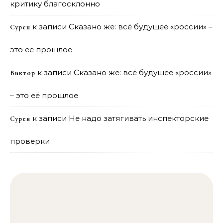
критику благосклонно
к записи
Сказано же: всё будущее «россии» –
Сурен
это её прошлое
к записи
Сказано же: всё будущее «россии»
Виктор
– это её прошлое
к записи
Не надо затягивать инспекторские
Сурен
проверки