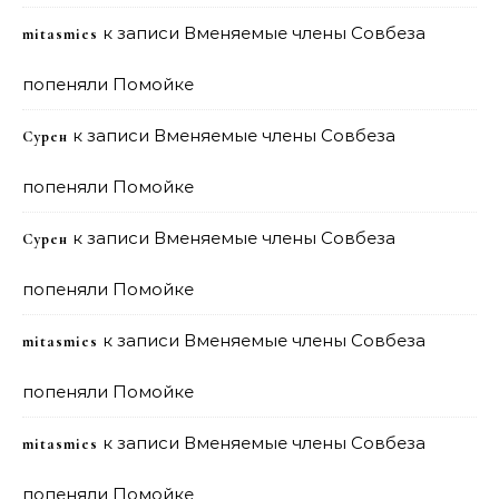
к записи
Вменяемые члены Совбеза
mitasmies
попеняли Помойке
к записи
Вменяемые члены Совбеза
Сурен
попеняли Помойке
к записи
Вменяемые члены Совбеза
Сурен
попеняли Помойке
к записи
Вменяемые члены Совбеза
mitasmies
попеняли Помойке
к записи
Вменяемые члены Совбеза
mitasmies
попеняли Помойке