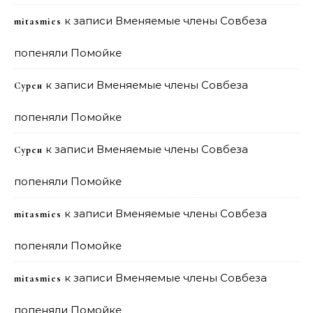
к записи
Вменяемые члены Совбеза
mitasmies
попеняли Помойке
к записи
Вменяемые члены Совбеза
Сурен
попеняли Помойке
к записи
Вменяемые члены Совбеза
Сурен
попеняли Помойке
к записи
Вменяемые члены Совбеза
mitasmies
попеняли Помойке
к записи
Вменяемые члены Совбеза
mitasmies
попеняли Помойке