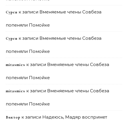
к записи
Вменяемые члены Совбеза
Сурен
попеняли Помойке
к записи
Вменяемые члены Совбеза
Сурен
попеняли Помойке
к записи
Вменяемые члены Совбеза
mitasmies
попеняли Помойке
к записи
Вменяемые члены Совбеза
mitasmies
попеняли Помойке
к записи
Надеюсь, Мадяр воспримет
Виктор