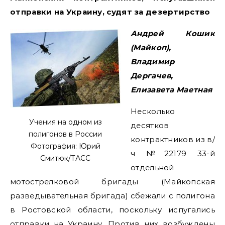
отправки на Украину, судят за дезертирство
Андрей Кошик
(Майкоп),
Владимир
Дергачев,
Елизавета Маетная
Несколько
Учения на одном из
десятков
полигонов в России
контрактников из в/
Фотография: Юрий
ч №22179 33-й
Смитюк/ТАСС
отдельной
мотострелковой бригады (Майкопская
разведывательная бригада) сбежали с полигона
в Ростовской области, поскольку испугались
отправки на Украину. Против них возбуждены