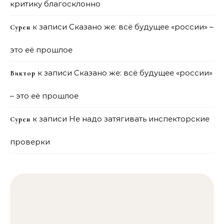
критику благосклонно
к записи
Сказано же: всё будущее «россии» –
Сурен
это её прошлое
к записи
Сказано же: всё будущее «россии»
Виктор
– это её прошлое
к записи
Не надо затягивать инспекторские
Сурен
проверки