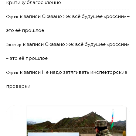
критику благосклонно
к записи
Сказано же: всё будущее «россии» –
Сурен
это её прошлое
к записи
Сказано же: всё будущее «россии»
Виктор
– это её прошлое
к записи
Не надо затягивать инспекторские
Сурен
проверки