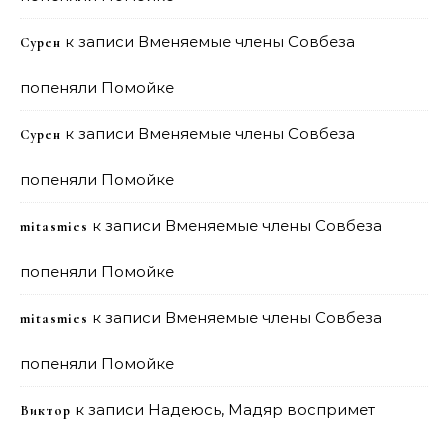
к записи
Вменяемые члены Совбеза
Сурен
попеняли Помойке
к записи
Вменяемые члены Совбеза
Сурен
попеняли Помойке
к записи
Вменяемые члены Совбеза
mitasmies
попеняли Помойке
к записи
Вменяемые члены Совбеза
mitasmies
попеняли Помойке
к записи
Надеюсь, Мадяр воспримет
Виктор