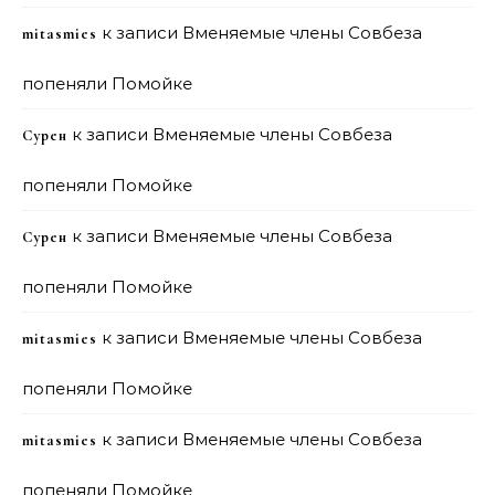
к записи
Вменяемые члены Совбеза
mitasmies
попеняли Помойке
к записи
Вменяемые члены Совбеза
Сурен
попеняли Помойке
к записи
Вменяемые члены Совбеза
Сурен
попеняли Помойке
к записи
Вменяемые члены Совбеза
mitasmies
попеняли Помойке
к записи
Вменяемые члены Совбеза
mitasmies
попеняли Помойке