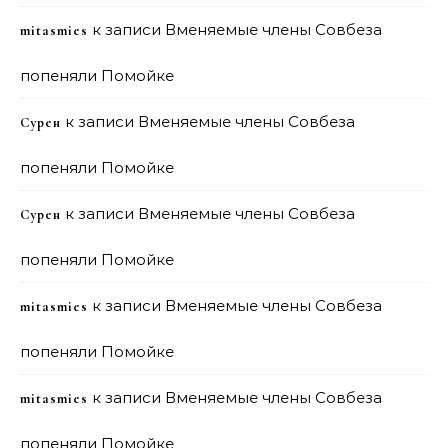
к записи
Вменяемые члены Совбеза
mitasmies
попеняли Помойке
к записи
Вменяемые члены Совбеза
Сурен
попеняли Помойке
к записи
Вменяемые члены Совбеза
Сурен
попеняли Помойке
к записи
Вменяемые члены Совбеза
mitasmies
попеняли Помойке
к записи
Вменяемые члены Совбеза
mitasmies
попеняли Помойке