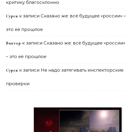
критику благосклонно
к записи
Сказано же: всё будущее «россии» –
Сурен
это её прошлое
к записи
Сказано же: всё будущее «россии»
Виктор
– это её прошлое
к записи
Не надо затягивать инспекторские
Сурен
проверки