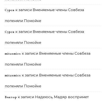
к записи
Вменяемые члены Совбеза
Сурен
попеняли Помойке
к записи
Вменяемые члены Совбеза
Сурен
попеняли Помойке
к записи
Вменяемые члены Совбеза
mitasmies
попеняли Помойке
к записи
Вменяемые члены Совбеза
mitasmies
попеняли Помойке
к записи
Надеюсь, Мадяр воспримет
Виктор