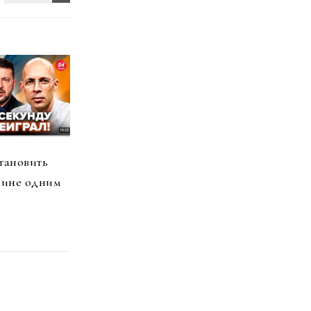
тановить
аине одним