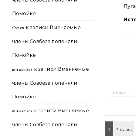
Луга
Помойке
Ист
к записи
Вменяемые
Сурен
члены Совбеза попеняли
Помойке
к записи
Вменяемые
mitasmies
члены Совбеза попеняли
Война
Помойке
к записи
Вменяемые
mitasmies
члены Совбеза попеняли