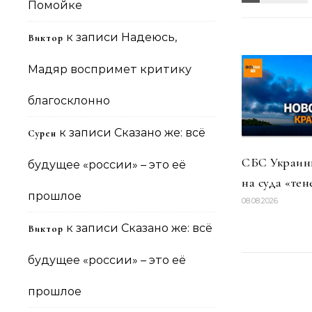
Помойке
к записи
Надеюсь,
Виктор
Мадяр воспримет критику
благосклонно
к записи
Сказано же: всё
Сурен
СБС Украины
будущее «россии» – это её
на суда «тен
прошлое
08.08.2026
к записи
Сказано же: всё
Виктор
будущее «россии» – это её
прошлое