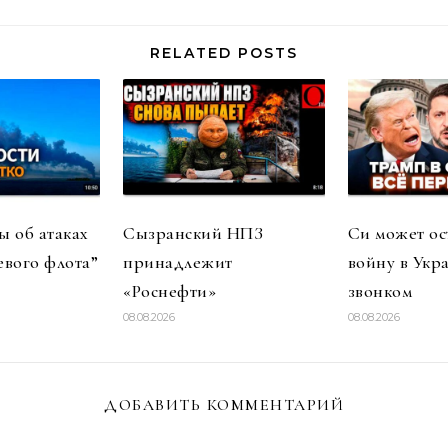
RELATED POSTS
 об атаках
Сызранский НПЗ
Си может ос
евого флота”
принадлежит
войну в Укр
«Роснефти»
звонком
08.08.2026
08.08.2026
ДОБАВИТЬ КОММЕНТАРИЙ