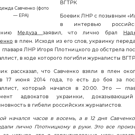
ВГТРК
дежда Савченко (фото
— ЕРА)
Боевик ЛНР с позывным «И
в интервью российс
данию
Медуза
заявил, что лично брал
Над
ченко
в плен. Исходя из его слов, украинку перед
 главаря ЛНР Игоря Плотницкого до обстрела по
ллист, в ходе которого погибли журналисты ВГТР
ик рассказал, что Савченко взяли в плен око
ов 17 июня 2014 года, то есть до боя за пос
аллист, который начался в 20:00. Это — гла
умент адвокатов украинки, доказывающи
новность в гибели российских журналистов.
ой начался часов в восемь, а в 12 дня Савченк
дали лично Плотницкому в руки. Это все прои