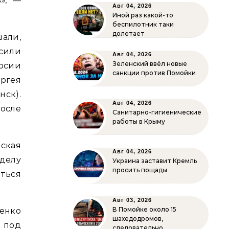
ь»
, —
Авг 04, 2026
Иной раз какой-то
беспилотник таки
долетает
али,
сили
Авг 04, 2026
Зеленский ввёл новые
рсии
санкции против Помойки
ергея
нск).
Авг 04, 2026
после
Санитарно-гигиенические
работы в Крыму
вская
Авг 04, 2026
делу
Украина заставит Кремль
просить пощады
аться
Авг 03, 2026
В Помойке около 15
енко
шахедодромов,
 под
следовательно…