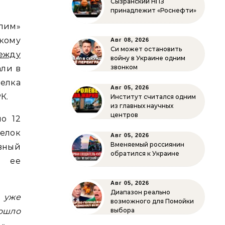
Сызранский НПЗ
принадлежит «Роснефти»
лим»
кому
Авг 08, 2026
Си может остановить
ежду
войну в Украине одним
звонком
али в
селка
Авг 05, 2026
К.
Институт считался одним
из главных научных
центров
ло 12
елок
Авг 05, 2026
Вменяемый россиянин
вный
обратился к Украине
й ее
Авг 05, 2026
Диапазон реально
о уже
возможного для Помойки
зошло
выбора