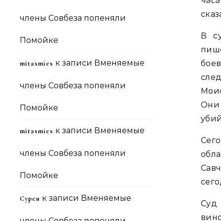
часа
сказ
члены Совбеза попеняли
В с
Помойке
пиш
к записи
Вменяемые
бое
mitasmies
след
члены Совбеза попеняли
Моис
Они 
Помойке
убий
к записи
Вменяемые
mitasmies
Сего
члены Совбеза попеняли
обл
Савч
Помойке
сего
к записи
Вменяемые
Сурен
Суд
вин
члены Совбеза попеняли