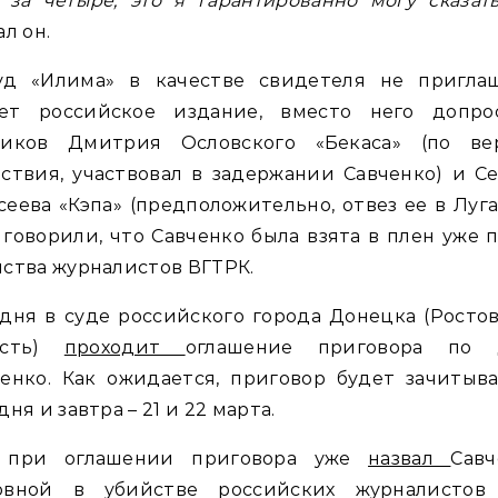
 за четыре, это я гарантированно могу сказат
ал он.
уд «Илима» в качестве свидетеля не приглаш
ет российское издание, вместо него допро
виков Дмитрия Ословского «Бекаса» (по ве
ствия, участвовал в задержании Савченко) и С
еева «Кэпа» (предположительно, отвез ее в Луга
говорили, что Савченко была взята в плен уже 
ства журналистов ВГТРК.
дня в суде российского города Донецка (Росто
асть)
проходит
оглашение приговора по 
енко. Как ожидается, приговор будет зачитыв
дня и завтра – 21 и 22 марта.
 при оглашении приговора уже
назвал
Савч
овной в убийстве российских журналистов