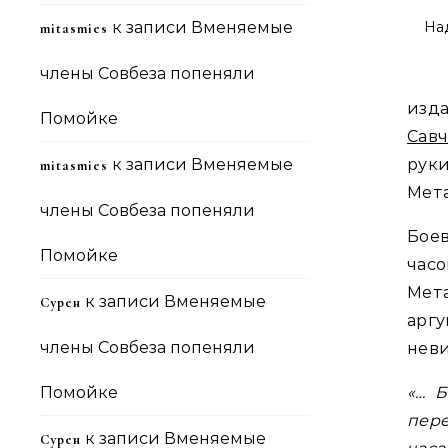
к записи
Вменяемые
На
mitasmies
члены Совбеза попеняли
из
Помойке
Сав
к записи
Вменяемые
руки
mitasmies
Мета
члены Совбеза попеняли
Боев
Помойке
час
Мет
к записи
Вменяемые
Сурен
арг
члены Совбеза попеняли
неви
Помойке
«… Б
пере
к записи
Вменяемые
Сурен