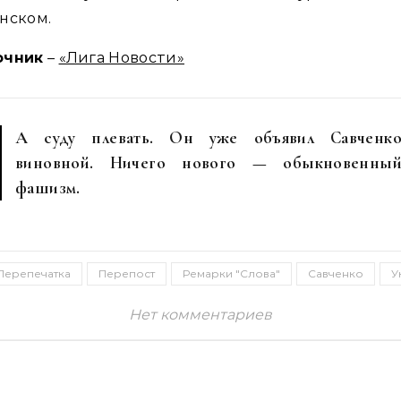
нском.
очник
–
«Лига Новости»
А суду плевать. Он уже объявил Савченк
виновной. Ничего нового — обыкновенны
фашизм.
Перепечатка
Перепост
Ремарки "Слова"
Савченко
У
Нет комментариев