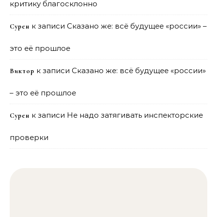
критику благосклонно
к записи
Сказано же: всё будущее «россии» –
Сурен
это её прошлое
к записи
Сказано же: всё будущее «россии»
Виктор
– это её прошлое
к записи
Не надо затягивать инспекторские
Сурен
проверки