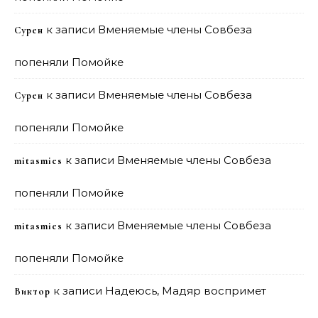
к записи
Вменяемые члены Совбеза
Сурен
попеняли Помойке
к записи
Вменяемые члены Совбеза
Сурен
попеняли Помойке
к записи
Вменяемые члены Совбеза
mitasmies
попеняли Помойке
к записи
Вменяемые члены Совбеза
mitasmies
попеняли Помойке
к записи
Надеюсь, Мадяр воспримет
Виктор