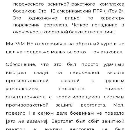
переносного зенитной-ракетного комплекса
боевиков. Это НЕ американский ПТРК «Тоу-2».
Это однозначно видно по характеру
поражения вертолета. Четкое попадание в
оконечность хвостовой балки, отлетел винт.
Ми-35М НЕ отворачивал на обратный курс и не
шел на предельно малых высотах — он атаковал.
Объяснение, что это был просто удачный
выстрел сзади на сверхмалой высоте
противотанковой ракетой с ручным
управлением, полностью снимает
ответственность с проектировщиков системы
противоракетной защиты вертолета. Мол,
повезло. На самом деле боевикам не повезло
[
это
не везение
]. Вертолет был сбит зенитной
ракетой, и экипаж вертолета не был