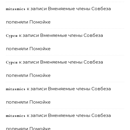
к записи
Вменяемые члены Совбеза
mitasmies
попеняли Помойке
к записи
Вменяемые члены Совбеза
Сурен
попеняли Помойке
к записи
Вменяемые члены Совбеза
Сурен
попеняли Помойке
к записи
Вменяемые члены Совбеза
mitasmies
попеняли Помойке
к записи
Вменяемые члены Совбеза
mitasmies
попеняли Помойке