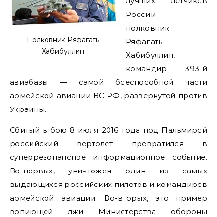
лучших летчиков
России —
полковник
Полковник Ряфагать
Ряфагать
Хабибуллин
Хабибуллин,
командир 393-й
авиабазы — самой боеспособной части
армейской авиации ВС РФ, развернутой против
Украины.
Сбитый в бою 8 июля 2016 года под Пальмирой
российский вертолет превратился в
суперрезонансное информационное событие.
Во-первых, уничтожен один из самых
выдающихся российских пилотов и командиров
армейской авиации. Во-вторых, это пример
вопиющей лжи Министерства обороны