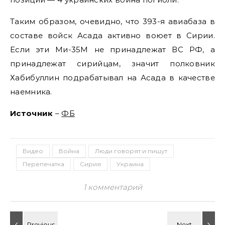
Таким образом, очевидно, что 393-я авиабаза в
составе войск Асада активно воюет в Сирии.
Если эти Ми-35М не принадлежат ВС РФ, а
принадлежат сирийцам, значит полковник
Хабибуллин подрабатывал на Асада в качестве
наемника.
Источник
–
ФБ
Видео
Война
Люди говорят и пишут
Перепечатка
Сирия
Украина
1 комментарий