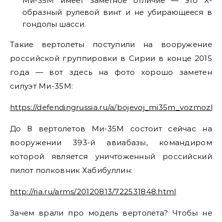
Ми-35М имеет заметное отличие — это Х-
образный рулевой винт и не убирающееся в
гондолы шасси.
Такие вертолеты поступили на вооружение
российской группировки в Сирии в конце 2015
года — вот здесь на фото хорошо заметен
силуэт Ми-35М:
https://defendingrussia.ru/a/bojevoj_mi35m_vozmozh
До 8 вертолетов Ми-35М состоит сейчас на
вооружении 393-й авиабазы, командиром
которой является уничтоженный российский
пилот полковник Хабибуллин:
http://ria.ru/arms/20120813/722531848.html
Зачем врали про модель вертолета? Чтобы не