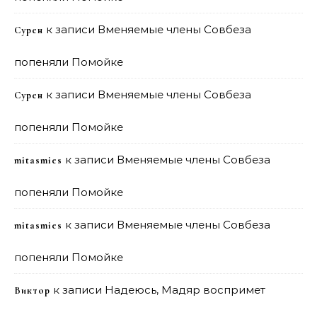
к записи
Вменяемые члены Совбеза
Сурен
попеняли Помойке
к записи
Вменяемые члены Совбеза
Сурен
попеняли Помойке
к записи
Вменяемые члены Совбеза
mitasmies
попеняли Помойке
к записи
Вменяемые члены Совбеза
mitasmies
попеняли Помойке
к записи
Надеюсь, Мадяр воспримет
Виктор