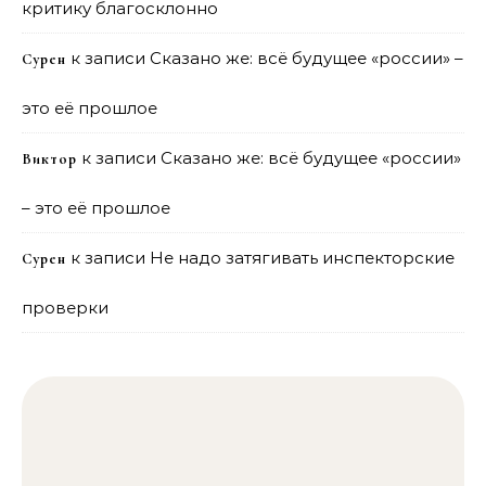
критику благосклонно
к записи
Сказано же: всё будущее «россии» –
Сурен
это её прошлое
к записи
Сказано же: всё будущее «россии»
Виктор
– это её прошлое
к записи
Не надо затягивать инспекторские
Сурен
проверки