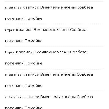
к записи
Вменяемые члены Совбеза
mitasmies
попеняли Помойке
к записи
Вменяемые члены Совбеза
Сурен
попеняли Помойке
к записи
Вменяемые члены Совбеза
Сурен
попеняли Помойке
к записи
Вменяемые члены Совбеза
mitasmies
попеняли Помойке
к записи
Вменяемые члены Совбеза
mitasmies
попеняли Помойке