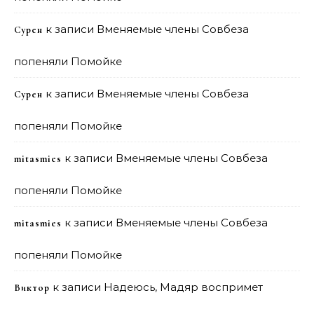
к записи
Вменяемые члены Совбеза
Сурен
попеняли Помойке
к записи
Вменяемые члены Совбеза
Сурен
попеняли Помойке
к записи
Вменяемые члены Совбеза
mitasmies
попеняли Помойке
к записи
Вменяемые члены Совбеза
mitasmies
попеняли Помойке
к записи
Надеюсь, Мадяр воспримет
Виктор