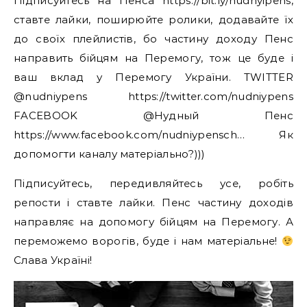
Підписуйтесь на Пенса https://bit.ly/nudnyipens,
ставте лайки, поширюйте ролики, додавайте їх
до своїх плейлистів, бо частину доходу Пенс
направить бійцям на Перемогу, тож це буде і
ваш вклад у Перемогу України. TWITTER
@nudniypens https://twitter.com/nudniypens
FACEBOOK @Нудный Пенс
https://www.facebook.com/nudniypensch… Як
допомогти каналу матеріально?)))
Підписуйтесь, передивляйтесь усе, робіть
репости і ставте лайки. Пенс частину доходів
направляє на допомогу бійцям на Перемогу. А
переможемо ворогів, буде і нам матеріальне!
Слава Україні!