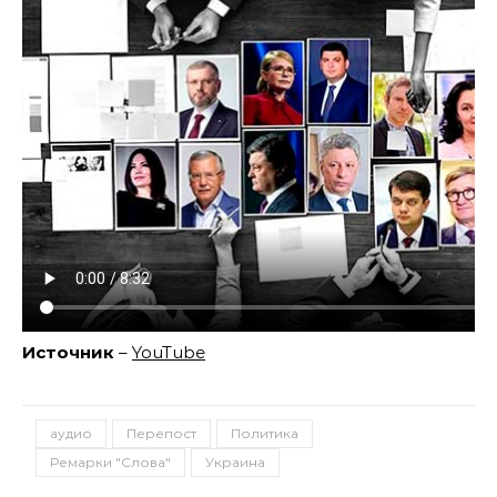
Источник
–
YouTube
аудио
Перепост
Политика
Ремарки "Слова"
Украина