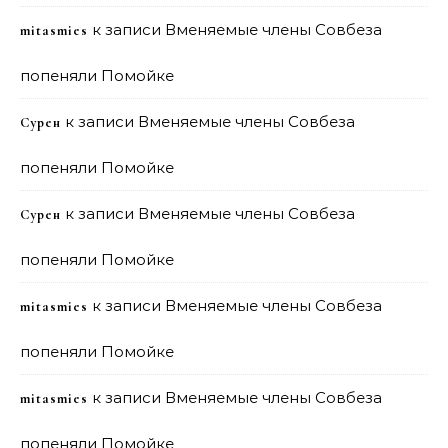
к записи
Вменяемые члены Совбеза
mitasmies
попеняли Помойке
к записи
Вменяемые члены Совбеза
Сурен
попеняли Помойке
к записи
Вменяемые члены Совбеза
Сурен
попеняли Помойке
к записи
Вменяемые члены Совбеза
mitasmies
попеняли Помойке
к записи
Вменяемые члены Совбеза
mitasmies
попеняли Помойке