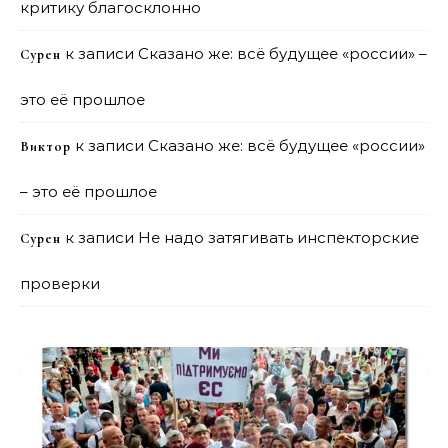
критику благосклонно
к записи
Сказано же: всё будущее «россии» –
Сурен
это её прошлое
к записи
Сказано же: всё будущее «россии»
Виктор
– это её прошлое
к записи
Не надо затягивать инспекторские
Сурен
проверки