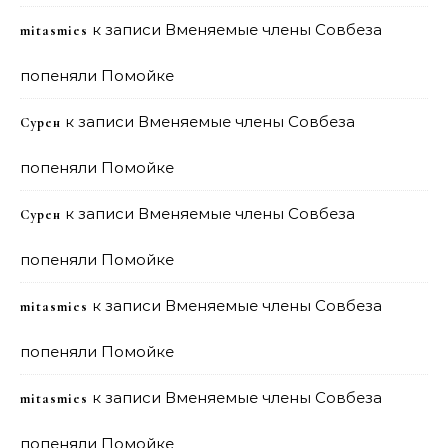
к записи
Вменяемые члены Совбеза
mitasmies
попеняли Помойке
к записи
Вменяемые члены Совбеза
Сурен
попеняли Помойке
к записи
Вменяемые члены Совбеза
Сурен
попеняли Помойке
к записи
Вменяемые члены Совбеза
mitasmies
попеняли Помойке
к записи
Вменяемые члены Совбеза
mitasmies
попеняли Помойке