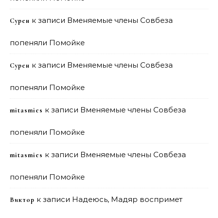
к записи
Вменяемые члены Совбеза
Сурен
попеняли Помойке
к записи
Вменяемые члены Совбеза
Сурен
попеняли Помойке
к записи
Вменяемые члены Совбеза
mitasmies
попеняли Помойке
к записи
Вменяемые члены Совбеза
mitasmies
попеняли Помойке
к записи
Надеюсь, Мадяр воспримет
Виктор