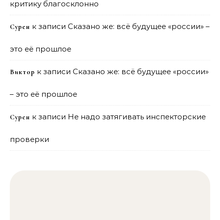
критику благосклонно
к записи
Сказано же: всё будущее «россии» –
Сурен
это её прошлое
к записи
Сказано же: всё будущее «россии»
Виктор
– это её прошлое
к записи
Не надо затягивать инспекторские
Сурен
проверки