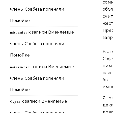
сом
члены Совбеза попеняли
объя
счи
Помойке
жес
Пре
к записи
Вменяемые
mitasmies
запр
члены Совбеза попеняли
В эт
Помойке
Софь
ним
к записи
Вменяемые
mitasmies
влас
члены Совбеза попеняли
бы 
импе
Помойке
Я э
к записи
Вменяемые
Сурен
дек
дов
члены Совбеза попеняли