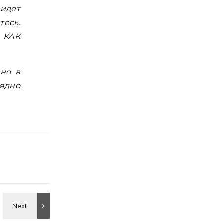
идет
тесь.
т КАК
ьно в
лядно