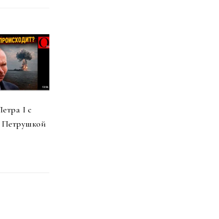
етра I с
м Петрушкой