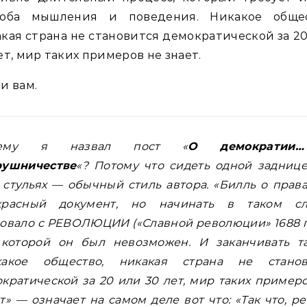
соба мышления и поведения. Никакое общес
кая страна не становится демократической за 2
ет, мир таких примеров не знает.
и вам.
чему я назвал пост «
О демократии
рушничестве
«? Потому что сидеть одной задниц
 стульях — обычный стиль автора. «Билль о прав
красный документ, но начинать в таком сл
овало с РЕВОЛЮЦИИ («Славной революции» 1688 г
 которой он был невозможен. И заканчивать т
какое общество, никакая страна не станов
кратической за 20 или 30 лет, мир таких пример
т» — означает на самом деле вот что: «Так что, ре