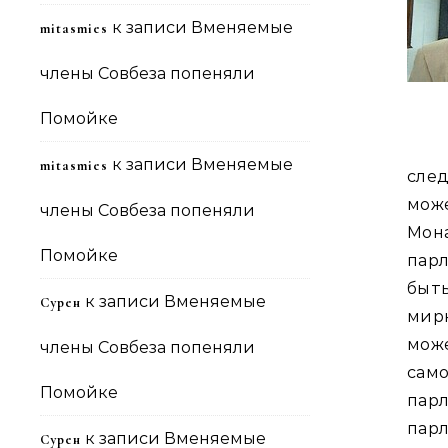
к записи
Вменяемые
mitasmies
члены Совбеза попеняли
Помойке
к записи
Вменяемые
mitasmies
сле
може
члены Совбеза попеняли
Мон
Помойке
пар
быт
к записи
Вменяемые
Сурен
мир
може
члены Совбеза попеняли
сам
Помойке
пар
пар
к записи
Вменяемые
Сурен