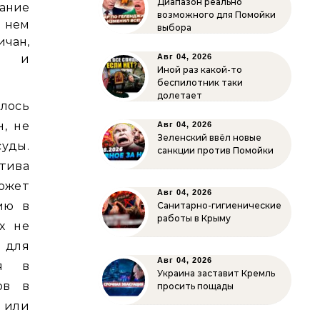
Диапазон реально
ание
возможного для Помойки
 нем
выбора
чан,
ва и
Авг 04, 2026
Иной раз какой-то
.
беспилотник таки
долетает
лось
, не
Авг 04, 2026
Зеленский ввёл новые
суды.
санкции против Помойки
тива
ожет
Авг 04, 2026
ию в
Санитарно-гигиенические
работы в Крыму
х не
м для
Авг 04, 2026
ся в
Украина заставит Кремль
ов в
просить пощады
 или