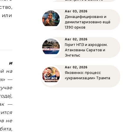
тво,
Авг 03, 2026
0 или
Денацифицировано и
демилитаризовано ещё
1390 орков
Авг 02, 2026
Горит НПЗ и аэродром.
Атакованы Саратов и
Энгельс
… и
Авг 02, 2026
ей на
Яковенко: процесс
«украинизации» Трампа
ах» —
учае
ода),
ак —
ится
ов не
бята,