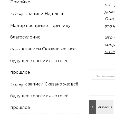
Помойке
не 
демо
к записи
Надеюсь,
Виктор
Она,
Мадяр воспримет критику
это 
благосклонно
Это 
совр
к записи
Сказано же: всё
Сурен
он с
будущее «россии» – это её
прошлое
Перепечатк
к записи
Сказано же: всё
Виктор
будущее «россии» – это её
прошлое