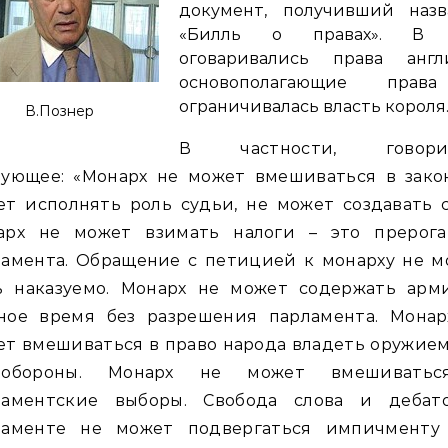
документ, получивший назв
«Билль о правах». В
оговаривались права англи
основополагающие пра
ограничивалась власть короля
В.Познер
В частности, говори
дующее: «Монарх не может вмешиваться в закон
т исполнять роль судьи, не может создавать 
арх не может взимать налоги – это прерога
ламента. Обращение с петицией к монарху не м
ь наказуемо. Монарх не может содержать арм
ное время без разрешения парламента. Монар
т вмешиваться в право народа владеть оружие
ообороны. Монарх не может вмешивать
ламентские выборы. Свобода слова и дебат
ламенте не может подвергаться импичменту