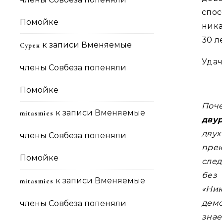
спо
Помойке
ника
30 л
к записи
Вменяемые
Сурен
Удач
члены Совбеза попеняли
Помойке
По
к записи
Вменяемые
mitasmies
дву
двух
члены Совбеза попеняли
пре
Помойке
след
без
к записи
Вменяемые
mitasmies
«Ни
демо
члены Совбеза попеняли
знае