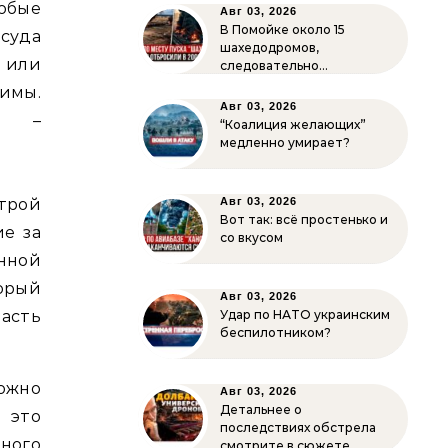
юбые
Авг 03, 2026
В Помойке около 15
 суда
шахедодромов,
 или
следовательно…
имы.
Авг 03, 2026
ку –
“Коалиция желающих”
медленно умирает?
строй
Авг 03, 2026
Вот так: всё простенько и
ие за
со вкусом
нной
торый
Авг 03, 2026
асть
Удар по НАТО украинским
беспилотником?
ожно
Авг 03, 2026
Детальнее о
 это
последствиях обстрела
ного
смотрите в сюжете