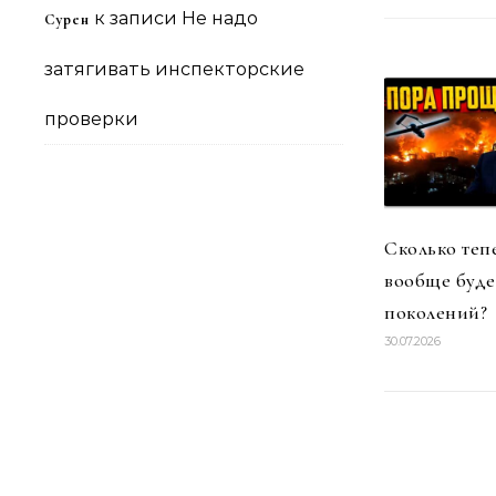
к записи
Не надо
Сурен
затягивать инспекторские
проверки
Сколько теп
вообще буде
поколений?
30.07.2026