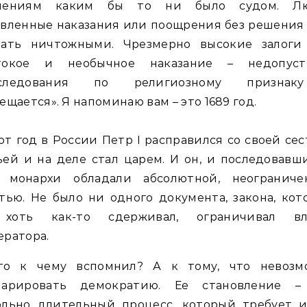
нениям каким бы то ни было судом. Л
вленные наказания или поощрения без решения
тать ничтожными. Чрезмерно высокие залоги
токое и необычное наказание – недопуст
следования по религиозному призна
ещается». Я напоминаю вам – это 1689 год.
от год в России Петр I расправился со своей се
ей и на деле стал царем. И он, и последовавш
 монархи обладали абсолютной, неограниче
тью. Не было ни одного документа, закона, ко
хоть как-то сдерживал, ограничивал вл
ратора.
то к чему вспомнил? А к тому, что невозм
ларировать демократию. Ее становление –
ольно длительный процесс, который требует и