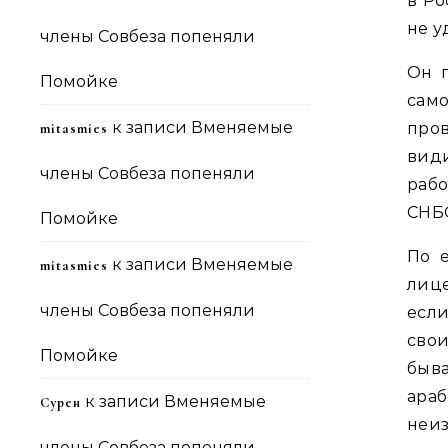
в Ро
не у
члены Совбеза попеняли
Он п
Помойке
само
к записи
Вменяемые
про
mitasmies
вид
члены Совбеза попеняли
раб
СНБ
Помойке
По 
к записи
Вменяемые
mitasmies
лице
члены Совбеза попеняли
есл
свои
Помойке
быв
ара
к записи
Вменяемые
Сурен
неиз
члены Совбеза попеняли