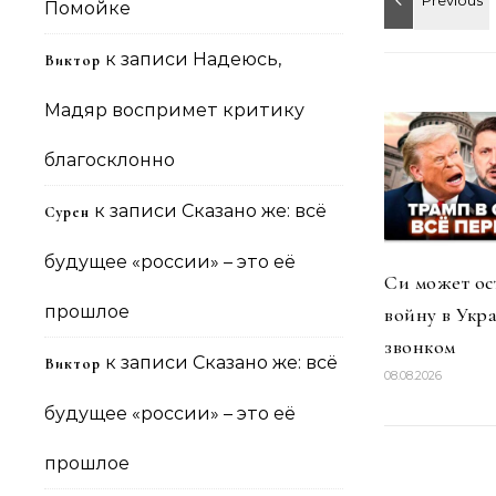
Помойке
к записи
Надеюсь,
Виктор
Мадяр воспримет критику
благосклонно
к записи
Сказано же: всё
Сурен
будущее «россии» – это её
Си может ос
прошлое
войну в Укр
звонком
к записи
Сказано же: всё
Виктор
08.08.2026
будущее «россии» – это её
прошлое