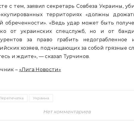
те с тем, заявил секретарь Совбеза Украины, у
оккупированных территориях «должны дрожат
й обреченности». «Ведь удар может быть получ
ько от украинских спецслужб, но и от банди
курентов за право грабить недограбленное 
ийских хозяев, подчищающих за собой грязные с
есь и ждите», — сказал Турчинов.
очник –
«Лига Новости»
Перепечатка
Украина
Нет комментариев