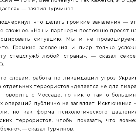
ссии — то им, мне почему-то так кажется, это сд
дастся», — заявил Турчинов.
одчеркнул, что делать громкие заявления — э
е сложное. «Наши партнеры постоянно просят н
воцировать ситуацию. Мы и не провоцируем,
ите. Громкие заявления и пиар только услож
оту спецслужб любой страны», — сказал секре
О.
его словам, работа по ликвидации угроз Украи
 отдельных террористов «делается не для пиара
и говорить о Моссаде, то никто там о большин
х операций публично не заявляет. Исключения 
али, но как форма психологического давлени
бских террористов, чтобы показать, что возме
бежно», — сказал Турчинов.