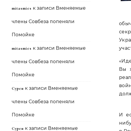
к записи
Вменяемые
mitasmies
члены Совбеза попеняли
обы
секр
Помойке
Укр
к записи
Вменяемые
учас
mitasmies
«Иде
члены Совбеза попеняли
Вы 
Помойке
реал
войн
к записи
Вменяемые
Сурен
дол
члены Совбеза попеняли
Помойке
И е
ниб
к записи
Вменяемые
Сурен