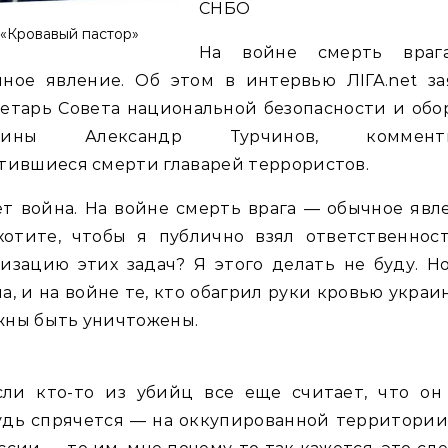
СНБО
«Кровавый пастор»
На войне смерть вра
чное явление. Об этом в интервью ЛІГА.net за
етарь Совета национальной безопасности и об
аины Александр Турчинов, коммент
тившиеся смерти главарей террористов.
т война. На войне смерть врага — обычное явл
хотите, чтобы я публично взял ответственност
изацию этих задач? Я этого делать не буду. Н
а, и на войне те, кто обагрил руки кровью украи
жны быть уничтожены.
сли кто-то из убийц все еще считает, что он 
удь спрячется — на оккупированной территории