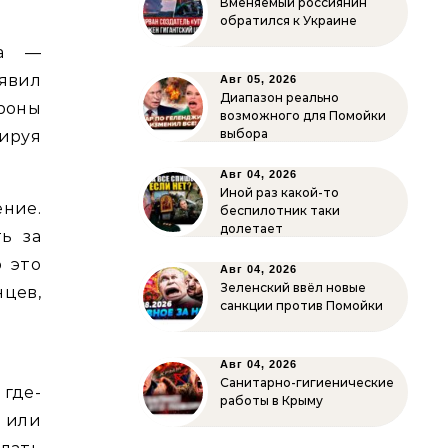
Вменяемый россиянин
обратился к Украине
га —
явил
Авг 05, 2026
Диапазон реально
ороны
возможного для Помойки
выбора
ируя
Авг 04, 2026
Иной раз какой-то
ение.
беспилотник таки
долетает
ь за
о это
Авг 04, 2026
Зеленский ввёл новые
нцев,
санкции против Помойки
Авг 04, 2026
Санитарно-гигиенические
где-
работы в Крыму
 или