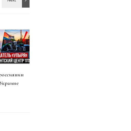
россиянин
 Украине