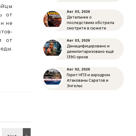
бийцы
Авг 03, 2026
ь от
Детальнее о
ен не
последствиях обстрела
смотрите в сюжете
тов-
и от
Авг 03, 2026
Денацифицировано и
леды.
демилитаризовано ещё
1390 орков
Авг 02, 2026
Горит НПЗ и аэродром.
Атакованы Саратов и
Энгельс