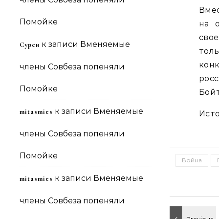
Вмес
Помойке
на 
свое
к записи
Вменяемые
Сурен
тол
кон
члены Совбеза попеняли
росс
Помойке
Бойт
к записи
Вменяемые
mitasmies
Ист
члены Совбеза попеняли
Помойке
Война
к записи
Вменяемые
mitasmies
члены Совбеза попеняли