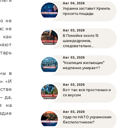
елать
Авг 04, 2026
Украина заставит Кремль
просить пощады
то не
ас не
Авг 03, 2026
В Помойке около 15
 как
шахедодромов,
няют
следовательно…
тарь
Авг 03, 2026
“Коалиция желающих”
медленно умирает?
ны в
». «И
Авг 03, 2026
стве
Вот так: всё простенько и
со вкусом
— да,
я на
Авг 03, 2026
здие
Удар по НАТО украинским
беспилотником?