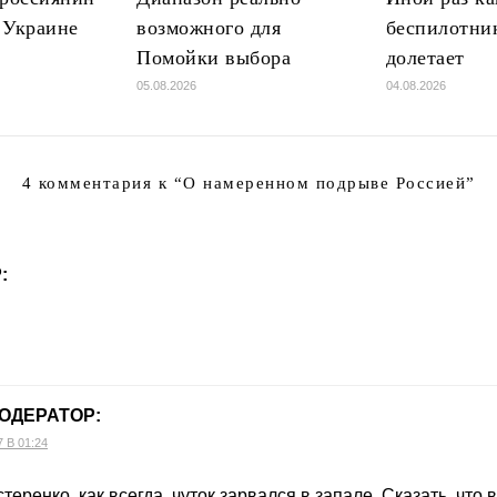
 Украине
возможного для
беспилотни
Помойки выбора
долетает
05.08.2026
04.08.2026
4 комментария к “
О намеренном подрыве Россией
”
Р
:
ОДЕРАТОР
:
7 В 01:24
стеренко, как всегда, чуток зарвался в запале. Сказать, что