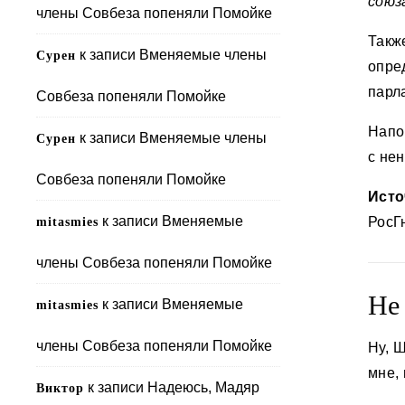
союз
члены Совбеза попеняли Помойке
Такж
к записи
Вменяемые члены
Сурен
опр
парл
Совбеза попеняли Помойке
Напо
к записи
Вменяемые члены
Сурен
с не
Совбеза попеняли Помойке
Исто
к записи
Вменяемые
РосГ
mitasmies
члены Совбеза попеняли Помойке
Не
к записи
Вменяемые
mitasmies
члены Совбеза попеняли Помойке
Ну, 
мне,
к записи
Надеюсь, Мадяр
Виктор