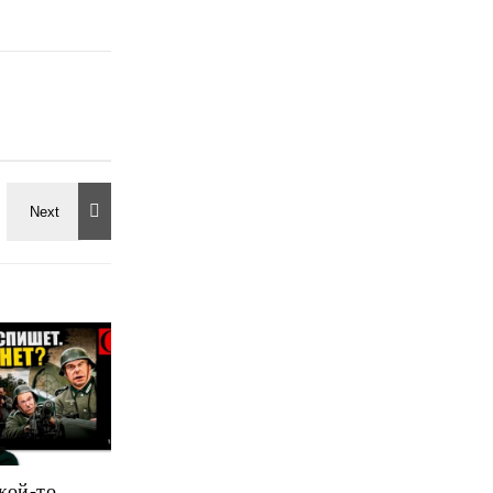
кой-то