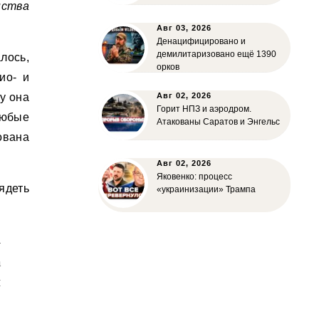
нства
Авг 03, 2026
Денацифицировано и
демилитаризовано ещё 1390
лось,
орков
ио- и
у она
Авг 02, 2026
Горит НПЗ и аэродром.
любые
Атакованы Саратов и Энгельс
ована
Авг 02, 2026
Яковенко: процесс
ядеть
«украинизации» Трампа
–
а
й