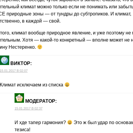
тельный климат можно только если не понимать или забыть,
СЕ природные зоны — от тундры до субтропиков. И климат,
тственно, в каждой — свой.
того, климат вообще природное явление, и уже поэтому не
тельным. Хотя — какой-то конкретный — вполне может не 
ину Нестеренко.
ВИКТОР
:
15.01.2017 В 02:07
Климат исключаем из списка
МОДЕРАТОР
:
15.01.2017 В 02:37
И хде тапер гармония?
Это ж был удар по основа
тезиса!