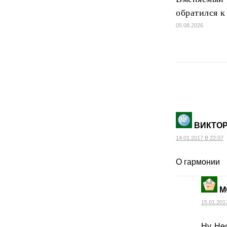
обратился к
05.08.2026
ВИКТО
14.01.2017 В 22:07
О гармонии
М
15.01.201
Ну, Не