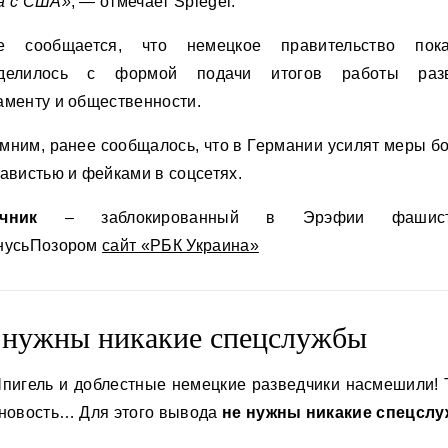
а с США»
, — отмечает Spiegel.
е сообщается, что немецкое правительство по
еделилось с формой подачи итогов работы разв
аменту и общественности.
мним, ранее сообщалось, что в Германии усилят меры б
навистью и фейками в соцсетях.
чник
– заблокированный в Эрэфии фашист
нусьПозором
сайт «РБК Украина»
 нужны никакие спецслужбы
Шпигель и доблестные немецкие разведчики насмешили! 
 новость… Для этого вывода
не нужны никакие спецсл