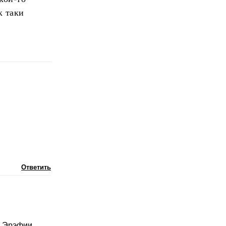
к таки
Ответить
 в Эрэфии