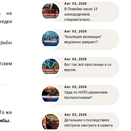
Авг 03, 2026
В Помойке около 15
ка не
шахедодромов,
следовательно…
едки
Авг 03, 2026
“Коалиция желающих”
орьбы
медленно умирает?
Авг 03, 2026
ским
Вот так: всё простенько и со
вкусом
Авг 03, 2026
Удар по НАТО украинским
беспилотником?
То же
Авг 03, 2026
ужбы
.
Детальнее о последствиях
обстрела смотрите в сюжете