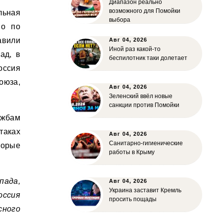
Диапазон реально
возможного для Помойки
ьная
выбора
во по
авили
Авг 04, 2026
Иной раз какой-то
ад, в
беспилотник таки долетает
оссия
оюза,
Авг 04, 2026
Зеленский ввёл новые
санкции против Помойки
ужбам
таках
Авг 04, 2026
Санитарно-гигиенические
торые
работы в Крыму
пада,
Авг 04, 2026
Украина заставит Кремль
ссия
просить пощады
сного