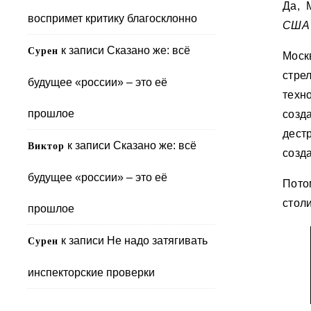
Да, 
воспримет критику благосклонно
США 
к записи
Сказано же: всё
Сурен
Моск
стре
будущее «россии» – это её
техн
прошлое
созд
дест
к записи
Сказано же: всё
Виктор
созд
будущее «россии» – это её
Пото
стол
прошлое
к записи
Не надо затягивать
Сурен
инспекторские проверки