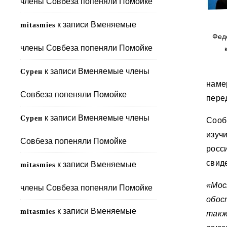
члены Совбеза попеняли Помойке
к записи
Вменяемые
mitasmies
Фед
члены Совбеза попеняли Помойке
к записи
Вменяемые члены
Сурен
наме
Совбеза попеняли Помойке
перед
к записи
Вменяемые члены
Сурен
Сооб
изуч
Совбеза попеняли Помойке
росс
свид
к записи
Вменяемые
mitasmies
«Мос
члены Совбеза попеняли Помойке
обо
к записи
Вменяемые
mitasmies
такж