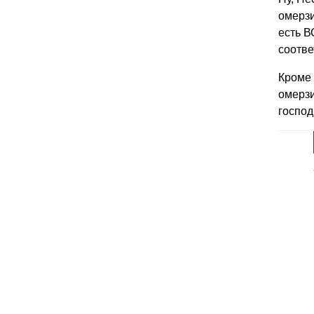
омерзи
есть В
соотве
Кроме 
омерзи
господ