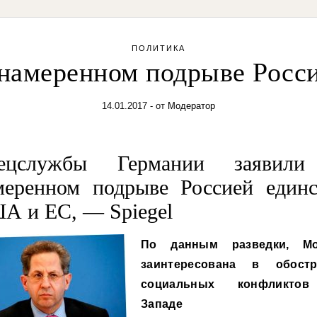
ПОЛИТИКА
намеренном подрыве Росс
14.01.2017
- от
Модератор
ецслужбы Германии заявил
меренном подрыве Россией единс
А и ЕС, — Spiegel
По данным разведки, Мо
заинтересована в обостр
социальных конфликто
Западе