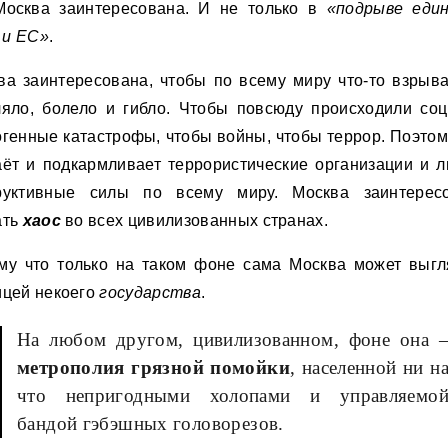
Москва заинтересована. И не только в
«подрыве еди
и ЕС»
.
ва заинтересована, чтобы по всему миру что-то взрыва
ляло, болело и гибло. Чтобы повсюду происходили соц
огенные катастрофы, чтобы войны, чтобы террор. Поэтом
аёт и подкармливает террористические организации и 
руктивные силы по всему миру. Москва заинтерес
ать
хаос
во всех цивилизованных странах.
му что только на таком фоне сама Москва может выгл
ицей некоего
государства
.
На любом другом, цивилизованном, фоне она 
метрополия грязной помойки
, населенной ни н
что непригодными холопами и управляемо
бандой гэбэшных головорезов.