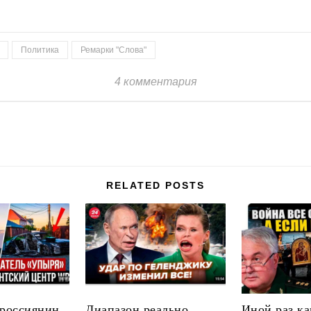
Политика
Ремарки "Слова"
4 комментария
RELATED POSTS
россиянин
Диапазон реально
Иной раз ка