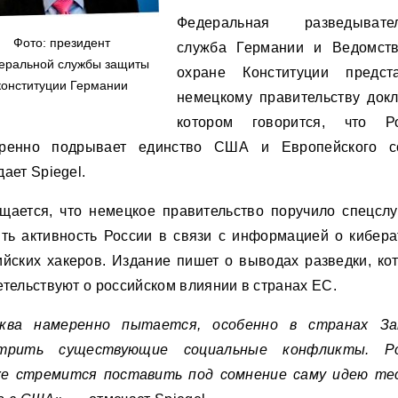
Федеральная разведывател
Фото: президент
служба Германии и Ведомст
еральной службы защиты
охране Конституции предст
конституции Германии
немецкому правительству докл
котором говорится, что Р
ренно подрывает единство США и Европейского с
ает Spiegel.
щается, что немецкое правительство поручило спецсл
ить активность России в связи с информацией о кибера
ийских хакеров. Издание пишет о выводах разведки, ко
етельствуют о российском влиянии в странах ЕС.
ква намеренно пытается, особенно в странах За
стрить существующие социальные конфликты. Ро
е стремится поставить под сомнение саму идею те