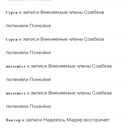
к записи
Вменяемые члены Совбеза
Сурен
попеняли Помойке
к записи
Вменяемые члены Совбеза
Сурен
попеняли Помойке
к записи
Вменяемые члены Совбеза
mitasmies
попеняли Помойке
к записи
Вменяемые члены Совбеза
mitasmies
попеняли Помойке
к записи
Надеюсь, Мадяр воспримет
Виктор