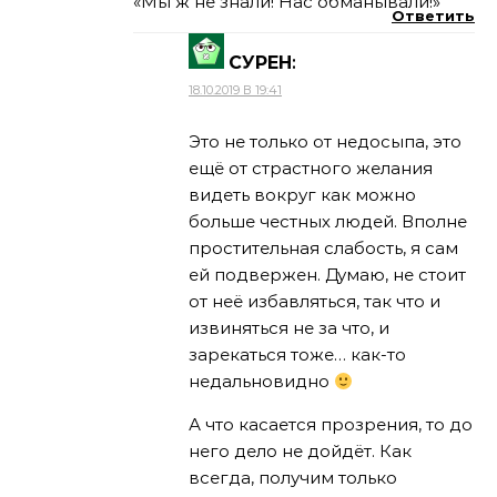
«Мы ж не знали! Нас обманывали!»
Ответить
СУРЕН
:
18.10.2019 В 19:41
Это не только от недосыпа, это
ещё от страстного желания
видеть вокруг как можно
больше честных людей. Вполне
простительная слабость, я сам
ей подвержен. Думаю, не стоит
от неё избавляться, так что и
извиняться не за что, и
зарекаться тоже… как-то
недальновидно
А что касается прозрения, то до
него дело не дойдёт. Как
всегда, получим только