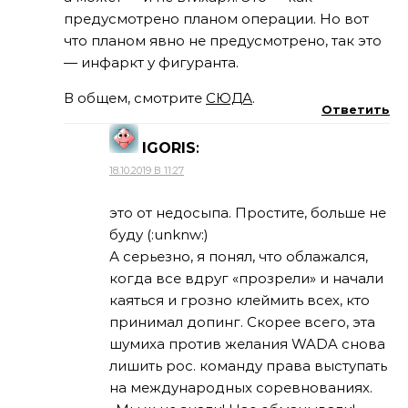
предусмотрено планом операции. Но вот
что планом явно не предусмотрено, так это
— инфаркт у фигуранта.
В общем, смотрите
СЮДА
.
Ответить
IGORIS
:
18.10.2019 В 11:27
это от недосыпа. Простите, больше не
буду (:unknw:)
А серьезно, я понял, что облажался,
когда все вдруг «прозрели» и начали
каяться и грозно клеймить всех, кто
принимал допинг. Скорее всего, эта
шумиха против желания WADA снова
лишить рос. команду права выступать
на международных соревнованиях.