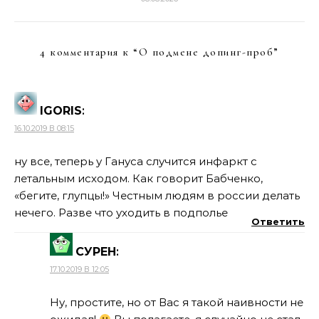
4 комментария к “
О подмене допинг-проб
”
IGORIS
:
16.10.2019 В 08:15
ну все, теперь у Гануса случится инфаркт с
летальным исходом. Как говорит Бабченко,
«бегите, глупцы!» Честным людям в россии делать
нечего. Разве что уходить в подполье
Ответить
СУРЕН
:
17.10.2019 В 12:05
Ну, простите, но от Вас я такой наивности не