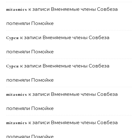
к записи
Вменяемые члены Совбеза
mitasmies
попеняли Помойке
к записи
Вменяемые члены Совбеза
Сурен
попеняли Помойке
к записи
Вменяемые члены Совбеза
Сурен
попеняли Помойке
к записи
Вменяемые члены Совбеза
mitasmies
попеняли Помойке
к записи
Вменяемые члены Совбеза
mitasmies
попеняли Помойке