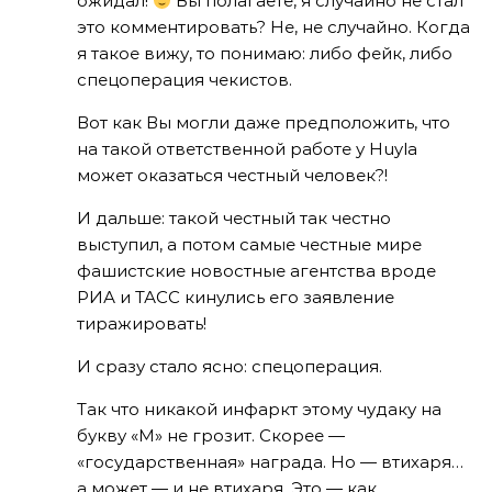
ожидал!
Вы полагаете, я случайно не стал
это комментировать? Не, не случайно. Когда
я такое вижу, то понимаю: либо фейк, либо
спецоперация чекистов.
Вот как Вы могли даже предположить, что
на такой ответственной работе у Huyla
может оказаться честный человек?!
И дальше: такой честный так честно
выступил, а потом самые честные мире
фашистские новостные агентства вроде
РИА и ТАСС кинулись его заявление
тиражировать!
И сразу стало ясно: спецоперация.
Так что никакой инфаркт этому чудаку на
букву «М» не грозит. Скорее —
«государственная» награда. Но — втихаря…
а может — и не втихаря. Это — как