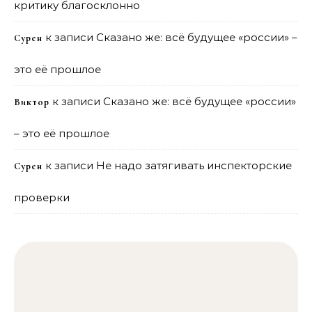
критику благосклонно
к записи
Сказано же: всё будущее «россии» –
Сурен
это её прошлое
к записи
Сказано же: всё будущее «россии»
Виктор
– это её прошлое
к записи
Не надо затягивать инспекторские
Сурен
проверки