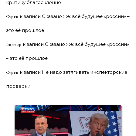
критику благосклонно
к записи
Сказано же: всё будущее «россии» –
Сурен
это её прошлое
к записи
Сказано же: всё будущее «россии»
Виктор
– это её прошлое
к записи
Не надо затягивать инспекторские
Сурен
проверки