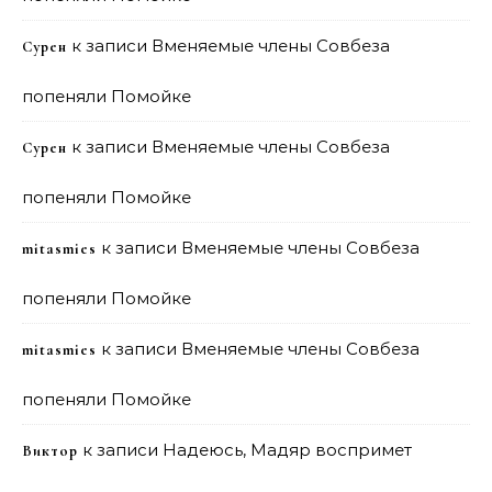
к записи
Вменяемые члены Совбеза
Сурен
попеняли Помойке
к записи
Вменяемые члены Совбеза
Сурен
попеняли Помойке
к записи
Вменяемые члены Совбеза
mitasmies
попеняли Помойке
к записи
Вменяемые члены Совбеза
mitasmies
попеняли Помойке
к записи
Надеюсь, Мадяр воспримет
Виктор