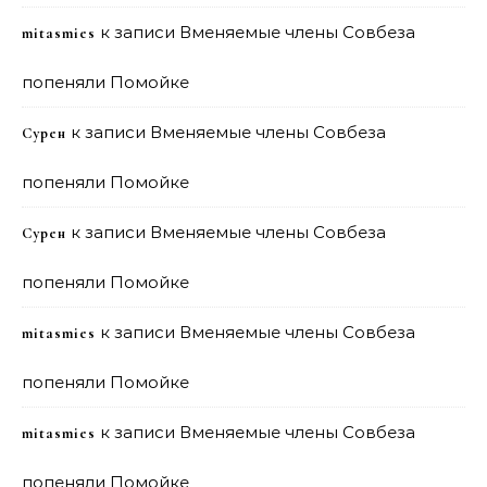
к записи
Вменяемые члены Совбеза
mitasmies
попеняли Помойке
к записи
Вменяемые члены Совбеза
Сурен
попеняли Помойке
к записи
Вменяемые члены Совбеза
Сурен
попеняли Помойке
к записи
Вменяемые члены Совбеза
mitasmies
попеняли Помойке
к записи
Вменяемые члены Совбеза
mitasmies
попеняли Помойке