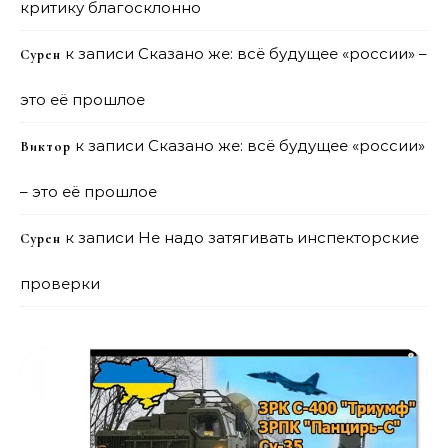
критику благосклонно
к записи
Сказано же: всё будущее «россии» –
Сурен
это её прошлое
к записи
Сказано же: всё будущее «россии»
Виктор
– это её прошлое
к записи
Не надо затягивать инспекторские
Сурен
проверки