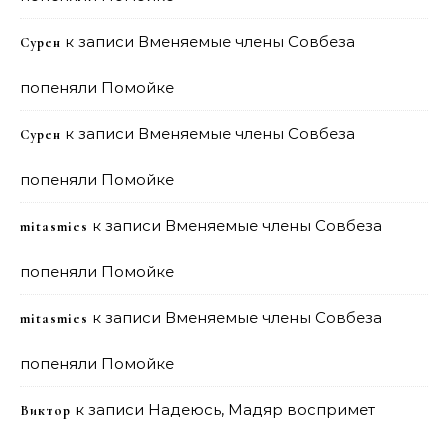
к записи
Вменяемые члены Совбеза
Сурен
попеняли Помойке
к записи
Вменяемые члены Совбеза
Сурен
попеняли Помойке
к записи
Вменяемые члены Совбеза
mitasmies
попеняли Помойке
к записи
Вменяемые члены Совбеза
mitasmies
попеняли Помойке
к записи
Надеюсь, Мадяр воспримет
Виктор