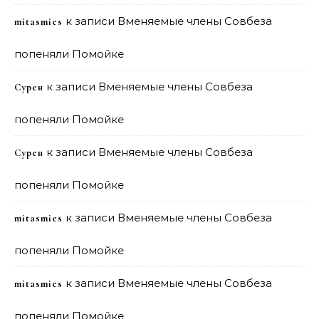
к записи
Вменяемые члены Совбеза
mitasmies
попеняли Помойке
к записи
Вменяемые члены Совбеза
Сурен
попеняли Помойке
к записи
Вменяемые члены Совбеза
Сурен
попеняли Помойке
к записи
Вменяемые члены Совбеза
mitasmies
попеняли Помойке
к записи
Вменяемые члены Совбеза
mitasmies
попеняли Помойке