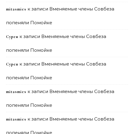
к записи
Вменяемые члены Совбеза
mitasmies
попеняли Помойке
к записи
Вменяемые члены Совбеза
Сурен
попеняли Помойке
к записи
Вменяемые члены Совбеза
Сурен
попеняли Помойке
к записи
Вменяемые члены Совбеза
mitasmies
попеняли Помойке
к записи
Вменяемые члены Совбеза
mitasmies
попеняли Помойке