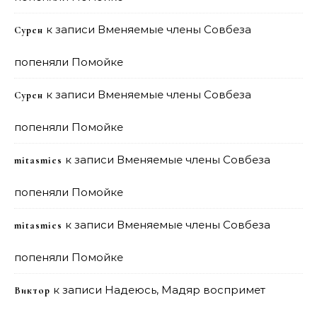
к записи
Вменяемые члены Совбеза
Сурен
попеняли Помойке
к записи
Вменяемые члены Совбеза
Сурен
попеняли Помойке
к записи
Вменяемые члены Совбеза
mitasmies
попеняли Помойке
к записи
Вменяемые члены Совбеза
mitasmies
попеняли Помойке
к записи
Надеюсь, Мадяр воспримет
Виктор