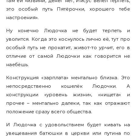
там ей «извини, денег нет, Иисус велел терпеть,
это особый путь Пятёрочки, хорошего тебе
настроения».
Ну конечно Людочка не будет терпеть и
уволится. Когда это коснулось лично её, тут про
особый путь не прокатит, живот-то урчит, его в
отличие от самой Людочки как говорится не
наебёшь.
Конструкция «зарплата» ментально близка. Это
непосредственно кошелёк Людочки. А
конструкции «уровень жизни», «нищета» и
прочее – ментально далеки, так как отражают
положение сразу всего общества.
И Людочка с удовольствием будет кивать на
увещевания батюшки в церкви или путина по