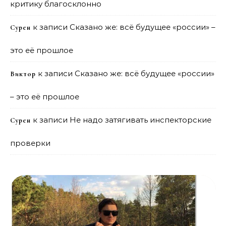
критику благосклонно
к записи
Сказано же: всё будущее «россии» –
Сурен
это её прошлое
к записи
Сказано же: всё будущее «россии»
Виктор
– это её прошлое
к записи
Не надо затягивать инспекторские
Сурен
проверки