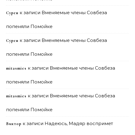
к записи
Вменяемые члены Совбеза
Сурен
попеняли Помойке
к записи
Вменяемые члены Совбеза
Сурен
попеняли Помойке
к записи
Вменяемые члены Совбеза
mitasmies
попеняли Помойке
к записи
Вменяемые члены Совбеза
mitasmies
попеняли Помойке
к записи
Надеюсь, Мадяр воспримет
Виктор