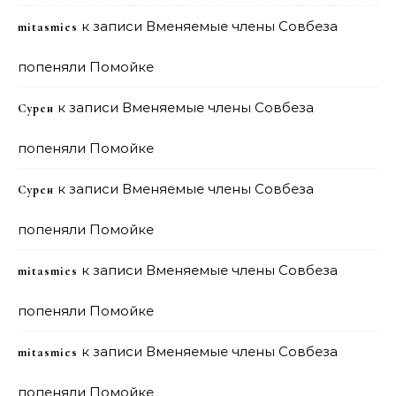
к записи
Вменяемые члены Совбеза
mitasmies
попеняли Помойке
к записи
Вменяемые члены Совбеза
Сурен
попеняли Помойке
к записи
Вменяемые члены Совбеза
Сурен
попеняли Помойке
к записи
Вменяемые члены Совбеза
mitasmies
попеняли Помойке
к записи
Вменяемые члены Совбеза
mitasmies
попеняли Помойке