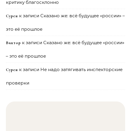
критику благосклонно
к записи
Сказано же: всё будущее «россии» –
Сурен
это её прошлое
к записи
Сказано же: всё будущее «россии»
Виктор
– это её прошлое
к записи
Не надо затягивать инспекторские
Сурен
проверки